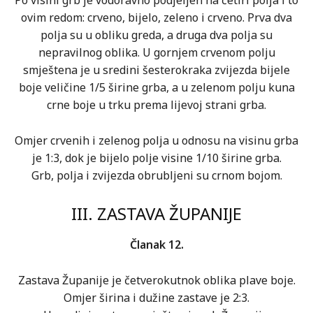
Po visini grb je vodoravno podjeljen na četiri polja i to
ovim redom: crveno, bijelo, zeleno i crveno. Prva dva
polja su u obliku greda, a druga dva polja su
nepravilnog oblika. U gornjem crvenom polju
smještena je u sredini šesterokraka zvijezda bijele
boje veličine 1/5 širine grba, a u zelenom polju kuna
crne boje u trku prema lijevoj strani grba.
Omjer crvenih i zelenog polja u odnosu na visinu grba
je 1:3, dok je bijelo polje visine 1/10 širine grba.
Grb, polja i zvijezda obrubljeni su crnom bojom.
III. ZASTAVA ŽUPANIJE
Članak 12.
Zastava Županije je četverokutnok oblika plave boje.
Omjer širina i dužine zastave je 2:3.