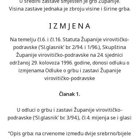
U sredini zastave smješten je grb Županije.
Visina zastave jednaka je zbroju visine i širine grba.
I Z M J E N A
Na temelju čl.6. i čl.16. Statuta Županije virovitičko-
podravske (‘Sl.glasnik’ br. 2/94. i 1/96.), Skupština
Županije virovitičko-podravske na 24. sjednici
održanoj 29. kolovoza 1996. godine, donosi odluku o
izmjenama Odluke o grbu i zastavi Županije
virovitičko-podravske
Članak 1.
U odluci o grbu i zastavi Županije virovitičko-
podravske (‘Sl.glasnik’ br. 3/94.), čl.4. mijenja se i glasi:
“Opis grba: na crvenome između dvije srebrno/bijele