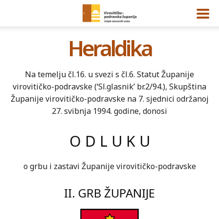
Heraldika
Na temelju čl.16. u svezi s čl.6. Statut Županije
virovitičko-podravske (‘Sl.glasnik’ br.2/94.), Skupština
Županije virovitičko-podravske na 7. sjednici održanoj
27. svibnja 1994. godine, donosi
O D L U K U
o grbu i zastavi Županije virovitičko-podravske
II. GRB ŽUPANIJE