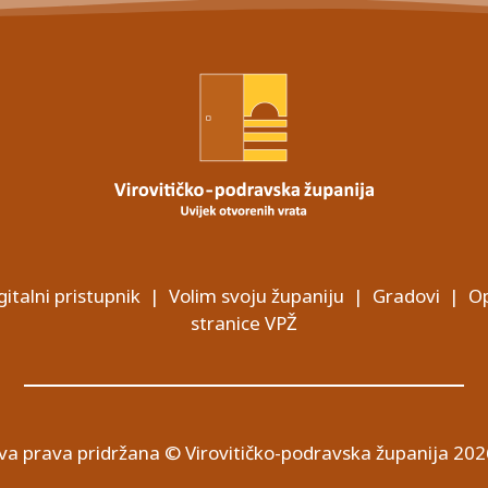
gitalni pristupnik
|
Volim svoju županiju
|
Gradovi
|
Op
stranice VPŽ
va prava pridržana © Virovitičko-podravska županija 202