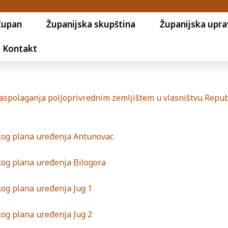
Župan
Županijska skupština
Županijska upra
Kontakt
raspolaganja poljoprivrednim zemljištem u vlasništvu Repub
čkog plana uređenja Antunovac
kog plana uređenja Bilogora
kog plana uređenja Jug 1
kog plana uređenja Jug 2