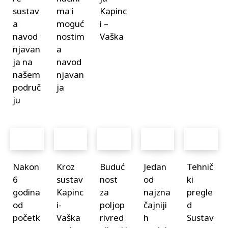
sustav
ma i
Kapinc
a
moguć
i –
navod
nostim
Vaška
njavan
a
ja na
navod
našem
njavan
područ
ja
ju
Nakon
Kroz
Buduć
Jedan
Tehnič
6
sustav
nost
od
ki
godina
Kapinc
za
najzna
pregle
od
i-
poljop
čajniji
d
početk
Vaška
rivred
h
Sustav