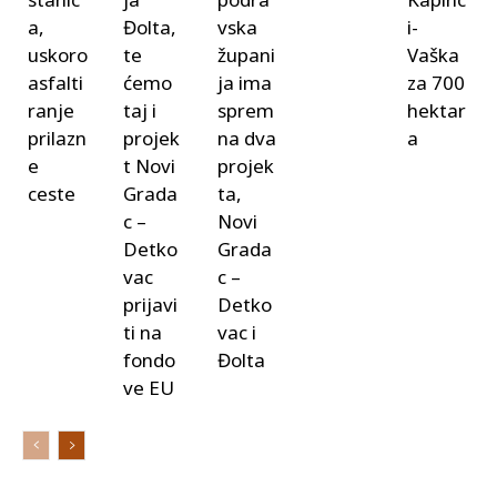
a,
Đolta,
vska
i-
uskoro
te
župani
Vaška
asfalti
ćemo
ja ima
za 700
ranje
taj i
sprem
hektar
prilazn
projek
na dva
a
e
t Novi
projek
ceste
Grada
ta,
c –
Novi
Detko
Grada
vac
c –
prijavi
Detko
ti na
vac i
fondo
Đolta
ve EU