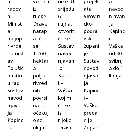
a
vodom
nike: U
projek
a
radov
iz
srijedu
ata
navod
a:
rijeke
6.
Viroviti
njavan
Minist
Drave
rujna,
čko-
ja
ar
natap
otvorit
podra
Kapinc
poljop
at će
će se
vske
i –
rivrde
se
Sustav
župani
Vaška
Tomisl
1.260
navod
je –
od 30.
av
hektar
njavan
Sustav
svibnj
Tolušić
a
ja
navod
a do 1.
pustio
poljop
Kapinc
njavan
lipnja
u rad
rivred
i –
ja
Sustav
nih
Vaška
Kapinc
navod
površi
kojim
i –
njavan
na, a
će se
Vaška,
ja
očekuj
iz
preda
Kapinc
e se
rijeke
n je
i –
uključ
Drave
Župani