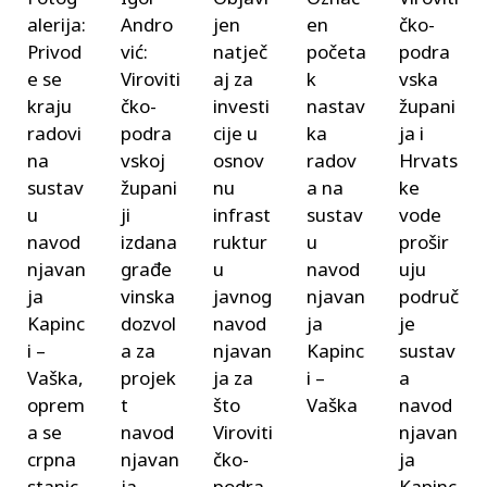
alerija:
Andro
jen
en
čko-
Privod
vić:
natječ
početa
podra
e se
Viroviti
aj za
k
vska
kraju
čko-
investi
nastav
župani
radovi
podra
cije u
ka
ja i
na
vskoj
osnov
radov
Hrvats
sustav
župani
nu
a na
ke
u
ji
infrast
sustav
vode
navod
izdana
ruktur
u
prošir
njavan
građe
u
navod
uju
ja
vinska
javnog
njavan
područ
Kapinc
dozvol
navod
ja
je
i –
a za
njavan
Kapinc
sustav
Vaška,
projek
ja za
i –
a
oprem
t
što
Vaška
navod
a se
navod
Viroviti
njavan
crpna
njavan
čko-
ja
stanic
ja
podra
Kapinc