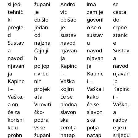
slijedi
župani
Andro
ima
se
tehnič
je
vić
zemlje
cesta
ki
obišlo
obišao
govoril
do
pregle
jedan
je
o se o
crpne
d
od
sustav
sustav
stanic
Sustav
najzna
navod
u
e
a
čajniji
njavan
navod
Sustav
navod
h
ja
njavan
a
njavan
poljop
Kapinc
ja
navod
ja
rivred
i –
Kapinc
njavan
Kapinc
nih
Vaška
i –
ja
i –
projek
kojim
Vaška i
Kapinc
Vaška,
ata
će se
kako
i –
a on
Viroviti
plodna
će se
Vaška,
će za
čko-
slavon
slavon
a
korisni
podra
ska
ska
radov
ke u
vske
zemlja
polja
e je u
probn
župani
natap
natap
srijedu