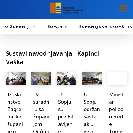
O ŽUPANIJI
ŽUPAN
ŽUPANIJSKA SKUPŠTI
Sustavi navodnjavanja - Kapinci –
Vaška
Izasla
Uz
U
U
Minist
nstvo
suradn
Sopju
Sopju
ar
Zagre
ju sa
su
održan
poljop
bačke
Župani
predst
sastan
rivred
župani
jom i
avljen
ak u
e
je u
Općino
e
vezi
Tomisl