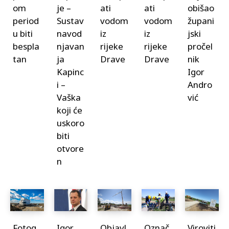
om
je –
ati
ati
obišao
period
Sustav
vodom
vodom
župani
u biti
navod
iz
iz
jski
bespla
njavan
rijeke
rijeke
pročel
tan
ja
Drave
Drave
nik
Kapinc
Igor
i –
Andro
Vaška
vić
koji će
uskoro
biti
otvore
n
Fotog
Igor
Objavl
Označ
Viroviti