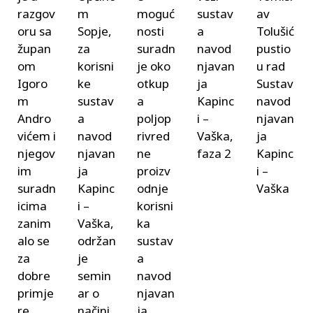
razgov
m
moguć
sustav
av
oru sa
Sopje,
nosti
a
Tolušić
župan
za
suradn
navod
pustio
om
korisni
je oko
njavan
u rad
Igoro
ke
otkup
ja
Sustav
m
sustav
a
Kapinc
navod
Andro
a
poljop
i –
njavan
vićem i
navod
rivred
Vaška,
ja
njegov
njavan
ne
faza 2
Kapinc
im
ja
proizv
i –
suradn
Kapinc
odnje
Vaška
icima
i –
korisni
zanim
Vaška,
ka
alo se
održan
sustav
za
je
a
dobre
semin
navod
primje
ar o
njavan
re
načini
ja