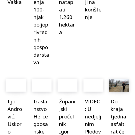
Vaška
enja
natap
ji na
100-
ati
korište
njak
1.260
nje
poljop
hektar
rivred
a
nih
gospo
darsta
va
Igor
Izasla
Župani
VIDEO
Do
Andro
nstvo
jski
: U
kraja
vić:
Herce
pročel
nedjelj
tjedna
Uskor
gbosa
nik
nim
asfalti
o
nske
Igor
Plodov
rat će