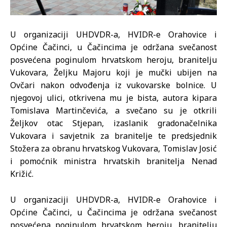
U organizaciji UHDVDR-a, HVIDR-e Orahovice i
Općine Čačinci, u Čačincima je održana svečanost
posvećena poginulom hrvatskom heroju, branitelju
Vukovara, Željku Majoru koji je mučki ubijen na
Ovčari nakon odvođenja iz vukovarske bolnice. U
njegovoj ulici, otkrivena mu je bista, autora kipara
Tomislava Martinčevića, a svečano su je otkrili
Željkov otac Stjepan, izaslanik gradonačelnika
Vukovara i savjetnik za branitelje te predsjednik
Stožera za obranu hrvatskog Vukovara, Tomislav Josić
i pomoćnik ministra hrvatskih branitelja Nenad
Križić.
U organizaciji UHDVDR-a, HVIDR-e Orahovice i
Općine Čačinci, u Čačincima je održana svečanost
posvećena poginulom hrvatskom heroju, branitelju