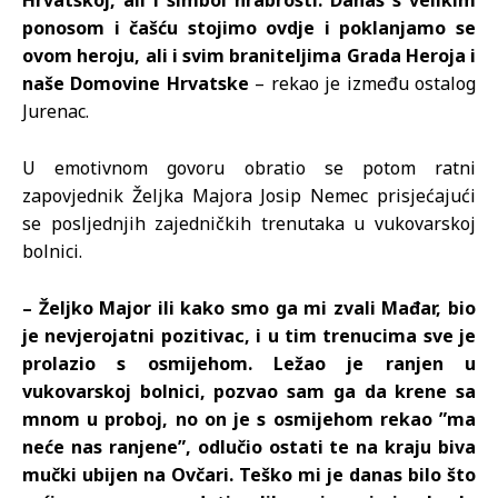
Hrvatskoj, ali i simbol hrabrosti. Danas s velikim
ponosom i čašću stojimo ovdje i poklanjamo se
ovom heroju, ali i svim braniteljima Grada Heroja i
naše Domovine Hrvatske
– rekao je između ostalog
Jurenac.
U emotivnom govoru obratio se potom ratni
zapovjednik Željka Majora Josip Nemec prisjećajući
se posljednjih zajedničkih trenutaka u vukovarskoj
bolnici.
– Željko Major ili kako smo ga mi zvali Mađar, bio
je nevjerojatni pozitivac, i u tim trenucima sve je
prolazio s osmijehom. Ležao je ranjen u
vukovarskoj bolnici, pozvao sam ga da krene sa
mnom u proboj, no on je s osmijehom rekao ”ma
neće nas ranjene”, odlučio ostati te na kraju biva
mučki ubijen na Ovčari. Teško mi je danas bilo što