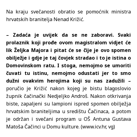
Na kraju svečanosti obratio se pomoćnik ministra
hrvatskih branitelja Nenad Križić.
– Zadaća je uvijek da se ne zaboravi. Svaki
prolaznik koji prođe ovom magistralom vidjet će
lik Željka Majora i pitat će se čije je ovo spomen
obilježje i gdje je taj čovjek stradao i to je istina o
Domovinskom ratu. I stoga, nemojmo se umoriti
čuvati tu istinu, nemojmo odustati jer to smo
dužni ovakvim herojima koji su nas zadužili –
poručio je Križić nakon kojeg je bistu blagoslovio
župnik čačinački Nedjeljko Androš. Nakon otkrivanja
biste, zapaljeni su lampioni ispred spomen obilježja
hrvatskim braniteljima u središtu Čačinaca, a potom
je održan i svečani program u OŠ Antuna Gustava
Matoša Čačinci u Domu kulture. (www.icv.hr, vg)