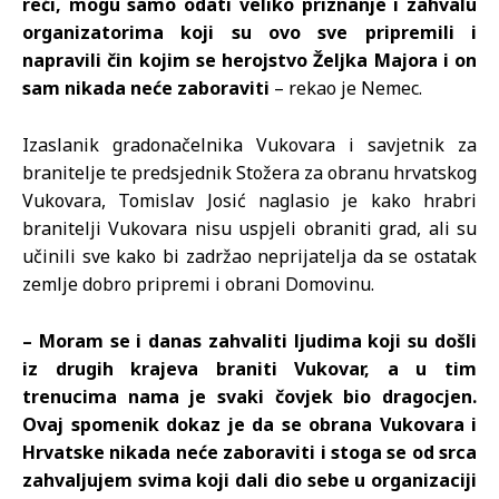
reći, mogu samo odati veliko priznanje i zahvalu
organizatorima koji su ovo sve pripremili i
napravili čin kojim se herojstvo Željka Majora i on
sam nikada neće zaboraviti
– rekao je Nemec.
Izaslanik gradonačelnika Vukovara i savjetnik za
branitelje te predsjednik Stožera za obranu hrvatskog
Vukovara, Tomislav Josić naglasio je kako hrabri
branitelji Vukovara nisu uspjeli obraniti grad, ali su
učinili sve kako bi zadržao neprijatelja da se ostatak
zemlje dobro pripremi i obrani Domovinu.
– Moram se i danas zahvaliti ljudima koji su došli
iz drugih krajeva braniti Vukovar, a u tim
trenucima nama je svaki čovjek bio dragocjen.
Ovaj spomenik dokaz je da se obrana Vukovara i
Hrvatske nikada neće zaboraviti i stoga se od srca
zahvaljujem svima koji dali dio sebe u organizaciji