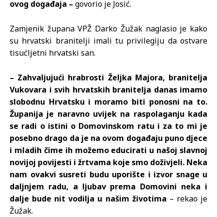
ovog događaja –
govorio je Josić.
Zamjenik župana VPŽ Darko Žužak naglasio je kako
su hrvatski branitelji imali tu privilegiju da ostvare
tisućljetni hrvatski san.
– Zahvaljujući hrabrosti Željka Majora, branitelja
Vukovara i svih hrvatskih branitelja danas imamo
slobodnu Hrvatsku i moramo biti ponosni na to.
Županija je naravno uvijek na raspolaganju kada
se radi o istini o Domovinskom ratu i za to mi je
posebno drago da je na ovom događaju puno djece
i mladih čime ih možemo educirati u našoj slavnoj
novijoj povijesti i žrtvama koje smo doživjeli. Neka
nam ovakvi susreti budu uporište i izvor snage u
daljnjem radu, a ljubav prema Domovini neka i
dalje bude nit vodilja u našim životima
– rekao je
Žužak.