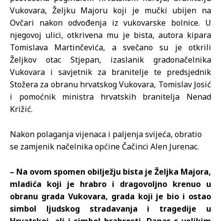
Vukovara, Željku Majoru koji je mučki ubijen na
Ovčari nakon odvođenja iz vukovarske bolnice. U
njegovoj ulici, otkrivena mu je bista, autora kipara
Tomislava Martinčevića, a svečano su je otkrili
Željkov otac Stjepan, izaslanik gradonačelnika
Vukovara i savjetnik za branitelje te predsjednik
Stožera za obranu hrvatskog Vukovara, Tomislav Josić
i pomoćnik ministra hrvatskih branitelja Nenad
Križić.
Nakon polaganja vijenaca i paljenja svijeća, obratio
se zamjenik načelnika općine Čačinci Alen Jurenac.
– Na ovom spomen obilježju bista je Željka Majora,
mladića koji je hrabro i dragovoljno krenuo u
obranu grada Vukovara, grada koji je bio i ostao
simbol ljudskog stradavanja i tragedije u