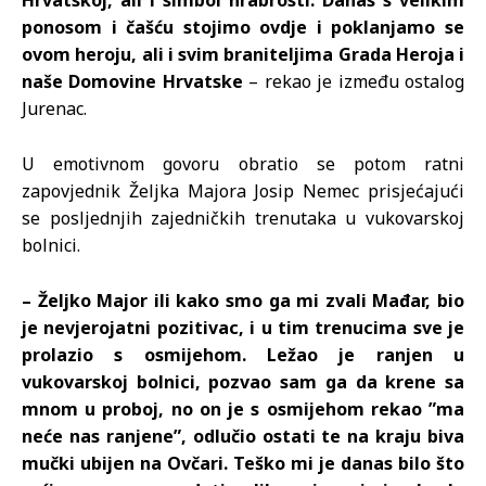
Hrvatskoj, ali i simbol hrabrosti. Danas s velikim
ponosom i čašću stojimo ovdje i poklanjamo se
ovom heroju, ali i svim braniteljima Grada Heroja i
naše Domovine Hrvatske
– rekao je između ostalog
Jurenac.
U emotivnom govoru obratio se potom ratni
zapovjednik Željka Majora Josip Nemec prisjećajući
se posljednjih zajedničkih trenutaka u vukovarskoj
bolnici.
– Željko Major ili kako smo ga mi zvali Mađar, bio
je nevjerojatni pozitivac, i u tim trenucima sve je
prolazio s osmijehom. Ležao je ranjen u
vukovarskoj bolnici, pozvao sam ga da krene sa
mnom u proboj, no on je s osmijehom rekao ”ma
neće nas ranjene”, odlučio ostati te na kraju biva
mučki ubijen na Ovčari. Teško mi je danas bilo što