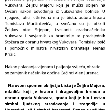
Vukovara, Željku Majoru koji je mučki ubijen na
Ovčari nakon odvođenja iz vukovarske bolnice. U
njegovoj ulici, otkrivena mu je bista, autora kipara
Tomislava Martinčevića, a svečano su je otkrili
Željkov otac Stjepan, izaslanik gradonačelnika
Vukovara i savjetnik za branitelje te predsjednik
Stožera za obranu hrvatskog Vukovara, Tomislav Josić
i pomoćnik ministra hrvatskih branitelja Nenad
Križić.
Nakon polaganja vijenaca i paljenja svijeća, obratio
se zamjenik načelnika općine Čačinci Alen Jurenac.
– Na ovom spomen obilježju bista je Željka Majora,
mladića koji je hrabro i dragovoljno krenuo u
obranu grada Vukovara, grada koji je bio i ostao
simbol ljudskog stradavanja i tragedije u