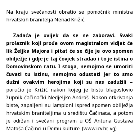
Na kraju svečanosti obratio se pomoćnik ministra
hrvatskih branitelja Nenad Križić.
– Zadaća je uvijek da se ne zaboravi. Svaki
prolaznik koji prođe ovom magistralom vidjet će
lik Željka Majora i pitat će se čije je ovo spomen
obilježje i gdje je taj čovjek stradao i to je istina o
Domovinskom ratu. I stoga, nemojmo se umoriti
čuvati tu istinu, nemojmo odustati jer to smo
dužni ovakvim herojima koji su nas zadužili –
poručio je Križić nakon kojeg je bistu blagoslovio
župnik čačinački Nedjeljko Androš. Nakon otkrivanja
biste, zapaljeni su lampioni ispred spomen obilježja
hrvatskim braniteljima u središtu Čačinaca, a potom
je održan i svečani program u OŠ Antuna Gustava
Matoša Čačinci u Domu kulture. (www.icv.hr, vg)