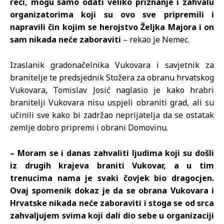
reći, mogu samo odati veliko priznanje i zahvalu
organizatorima koji su ovo sve pripremili i
napravili čin kojim se herojstvo Željka Majora i on
sam nikada neće zaboraviti
– rekao je Nemec.
Izaslanik gradonačelnika Vukovara i savjetnik za
branitelje te predsjednik Stožera za obranu hrvatskog
Vukovara, Tomislav Josić naglasio je kako hrabri
branitelji Vukovara nisu uspjeli obraniti grad, ali su
učinili sve kako bi zadržao neprijatelja da se ostatak
zemlje dobro pripremi i obrani Domovinu.
– Moram se i danas zahvaliti ljudima koji su došli
iz drugih krajeva braniti Vukovar, a u tim
trenucima nama je svaki čovjek bio dragocjen.
Ovaj spomenik dokaz je da se obrana Vukovara i
Hrvatske nikada neće zaboraviti i stoga se od srca
zahvaljujem svima koji dali dio sebe u organizaciji