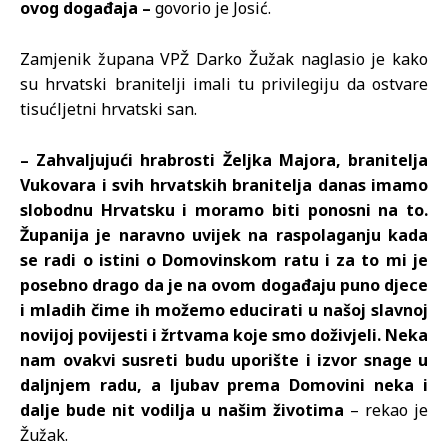
ovog događaja –
govorio je Josić.
Zamjenik župana VPŽ Darko Žužak naglasio je kako
su hrvatski branitelji imali tu privilegiju da ostvare
tisućljetni hrvatski san.
– Zahvaljujući hrabrosti Željka Majora, branitelja
Vukovara i svih hrvatskih branitelja danas imamo
slobodnu Hrvatsku i moramo biti ponosni na to.
Županija je naravno uvijek na raspolaganju kada
se radi o istini o Domovinskom ratu i za to mi je
posebno drago da je na ovom događaju puno djece
i mladih čime ih možemo educirati u našoj slavnoj
novijoj povijesti i žrtvama koje smo doživjeli. Neka
nam ovakvi susreti budu uporište i izvor snage u
daljnjem radu, a ljubav prema Domovini neka i
dalje bude nit vodilja u našim životima
– rekao je
Žužak.