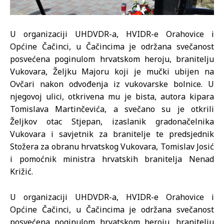
U organizaciji UHDVDR-a, HVIDR-e Orahovice i
Općine Čačinci, u Čačincima je održana svečanost
posvećena poginulom hrvatskom heroju, branitelju
Vukovara, Željku Majoru koji je mučki ubijen na
Ovčari nakon odvođenja iz vukovarske bolnice. U
njegovoj ulici, otkrivena mu je bista, autora kipara
Tomislava Martinčevića, a svečano su je otkrili
Željkov otac Stjepan, izaslanik gradonačelnika
Vukovara i savjetnik za branitelje te predsjednik
Stožera za obranu hrvatskog Vukovara, Tomislav Josić
i pomoćnik ministra hrvatskih branitelja Nenad
Križić.
U organizaciji UHDVDR-a, HVIDR-e Orahovice i
Općine Čačinci, u Čačincima je održana svečanost
posvećena poginulom hrvatskom heroju, branitelju