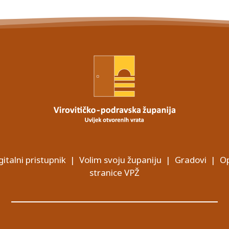
gitalni pristupnik
|
Volim svoju županiju
|
Gradovi
|
Op
stranice VPŽ