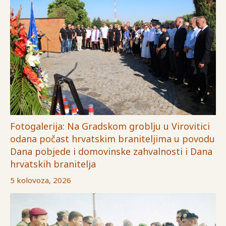
Fotogalerija: Na Gradskom groblju u Virovitici
odana počast hrvatskim braniteljima u povodu
Dana pobjede i domovinske zahvalnosti i Dana
hrvatskih branitelja
5 kolovoza, 2026