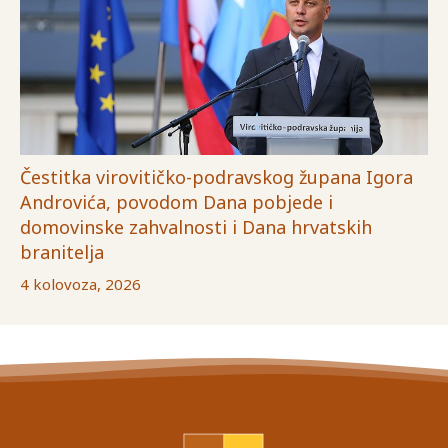
Čestitka virovitičko-podravskog župana Igora
Androvića, povodom Dana pobjede i
domovinske zahvalnosti i Dana hrvatskih
branitelja
4 kolovoza, 2026