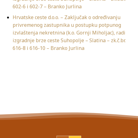
602-6 i 602-7 – Branko Jurlina
Hrvatske ceste d.o.o. – Zaključak o određivanju
privremenog zastupnika u postupku potpunog
izvlaštenja nekretnina (k.o. Gornji Miholjac), radi
izgradnje brze ceste Suhopolje – Slatina – zk.č.br.
616-8 i 616-10 – Branko Jurlina