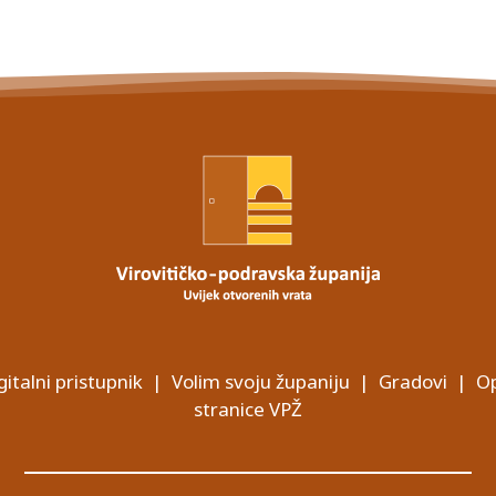
gitalni pristupnik
|
Volim svoju županiju
|
Gradovi
|
Op
stranice VPŽ