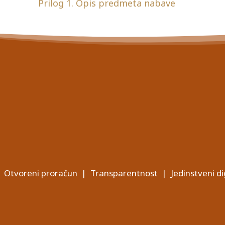
Prilog 1. Opis predmeta nabave
Otvoreni proračun
|
Transparentnost
|
Jedinstveni di