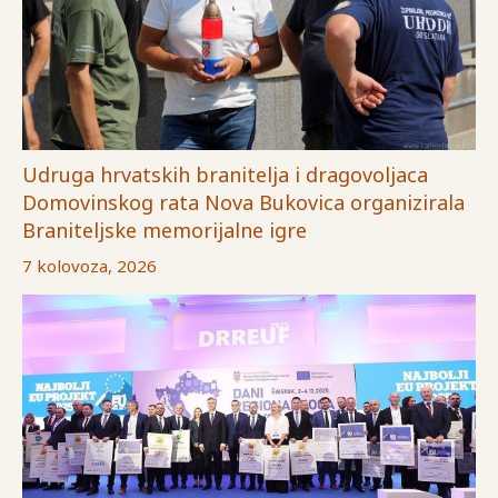
Udruga hrvatskih branitelja i dragovoljaca
Domovinskog rata Nova Bukovica organizirala
Braniteljske memorijalne igre
7 kolovoza, 2026