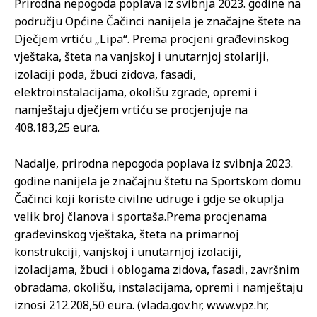
Prirodna nepogoda poplava iz svibnja 2023. godine na
području Općine Čačinci nanijela je značajne štete na
Dječjem vrtiću „Lipa“. Prema procjeni građevinskog
vještaka, šteta na vanjskoj i unutarnjoj stolariji,
izolaciji poda, žbuci zidova, fasadi,
elektroinstalacijama, okolišu zgrade, opremi i
namještaju dječjem vrtiću se procjenjuje na
408.183,25 eura.
Nadalje, prirodna nepogoda poplava iz svibnja 2023.
godine nanijela je značajnu štetu na Sportskom domu
Čačinci koji koriste civilne udruge i gdje se okuplja
velik broj članova i sportaša.Prema procjenama
građevinskog vještaka, šteta na primarnoj
konstrukciji, vanjskoj i unutarnjoj izolaciji,
izolacijama, žbuci i oblogama zidova, fasadi, završnim
obradama, okolišu, instalacijama, opremi i namještaju
iznosi 212.208,50 eura. (vlada.gov.hr, www.vpz.hr,