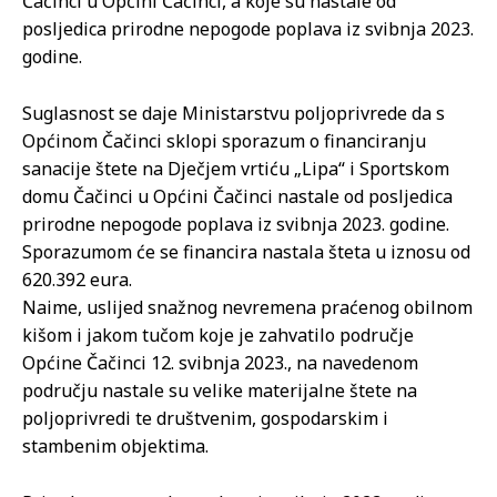
Čačinci u Općini Čačinci, a koje su nastale od
posljedica prirodne nepogode poplava iz svibnja 2023.
godine.
Suglasnost se daje Ministarstvu poljoprivrede da s
Općinom Čačinci sklopi sporazum o financiranju
sanacije štete na Dječjem vrtiću „Lipa“ i Sportskom
domu Čačinci u Općini Čačinci nastale od posljedica
prirodne nepogode poplava iz svibnja 2023. godine.
Sporazumom će se financira nastala šteta u iznosu od
620.392 eura.
Naime, uslijed snažnog nevremena praćenog obilnom
kišom i jakom tučom koje je zahvatilo područje
Općine Čačinci 12. svibnja 2023., na navedenom
području nastale su velike materijalne štete na
poljoprivredi te društvenim, gospodarskim i
stambenim objektima.