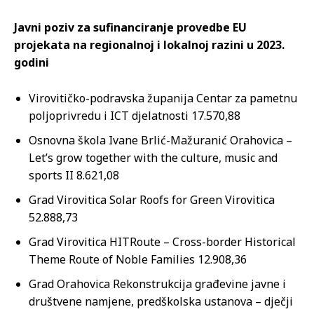
Javni poziv za sufinanciranje provedbe EU
projekata na regionalnoj i lokalnoj razini u 2023.
godini
Virovitičko-podravska županija Centar za pametnu
poljoprivredu i ICT djelatnosti 17.570,88
Osnovna škola Ivane Brlić-Mažuranić Orahovica –
Let’s grow together with the culture, music and
sports II 8.621,08
Grad Virovitica Solar Roofs for Green Virovitica
52.888,73
Grad Virovitica HITRoute – Cross-border Historical
Theme Route of Noble Families 12.908,36
Grad Orahovica Rekonstrukcija građevine javne i
društvene namjene, predškolska ustanova – dječji