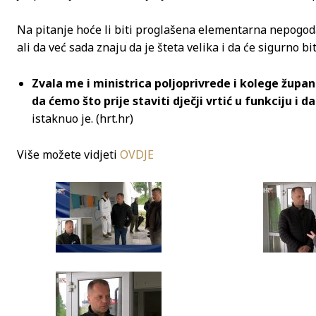
Na pitanje hoće li biti proglašena elementarna nepogod
ali da već sada znaju da je šteta velika i da će sigurno
Zvala me i ministrica poljoprivrede i kolege župan
da ćemo što prije staviti dječji vrtić u funkciju i
da
istaknuo je. (hrt.hr)
Više možete vidjeti
OVDJE