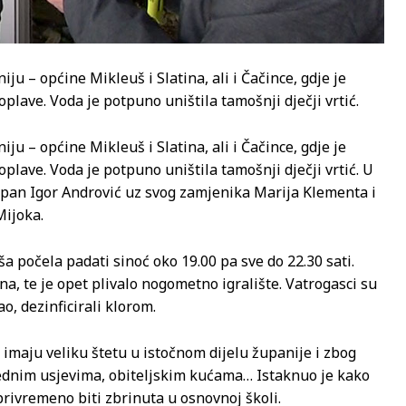
u – općine Mikleuš i Slatina, ali i Čačince, gdje je
plave. Voda je potpuno uništila tamošnji dječji vrtić.
u – općine Mikleuš i Slatina, ali i Čačince, gdje je
plave. Voda je potpuno uništila tamošnji dječji vrtić. U
župan Igor Andrović uz svog zamjenika Marija Klementa i
Mijoka.
a počela padati sinoć oko 19.00 pa sve do 22.30 sati.
a, te je opet plivalo nogometno igralište. Vatrogasci su
ao, dezinficirali klorom.
 imaju veliku štetu u istočnom dijelu županije i zbog
vrednim usjevima, obiteljskim kućama… Istaknuo je kako
 privremeno biti zbrinuta u osnovnoj školi.