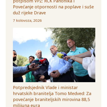
potpisom VPŽ: RCK Panonika i
Povećanje otpornosti na poplave i suše
duž rijeke Drave
7 kolovoza, 2026
Potpredsjednik Vlade i ministar
hrvatskih branitelja Tomo Medved: Za
povećanje braniteljskih mirovina 88,5
milijuna eura