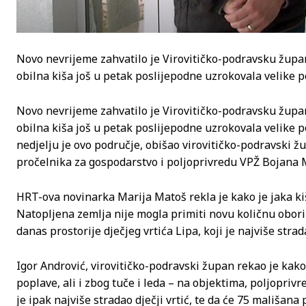
Novo nevrijeme zahvatilo je Virovitičko-podravsku županij
obilna kiša još u petak poslijepodne uzrokovala velike po
Novo nevrijeme zahvatilo je Virovitičko-podravsku županij
obilna kiša još u petak poslijepodne uzrokovala velike po
nedjelju je ovo područje, obišao virovitičko-podravski 
pročelnika za gospodarstvo i poljoprivredu VPŽ Bojana 
HRT-ova novinarka Marija Matoš rekla je kako je jaka kiš
Natopljena zemlja nije mogla primiti novu količnu oborin
danas prostorije dječjeg vrtića Lipa, koji je najviše strad
Igor Andrović, virovitičko-podravski župan rekao je kako
poplave, ali i zbog tuče i leda – na objektima, poljopri
je ipak najviše stradao dječji vrtić, te da će 75 mališana