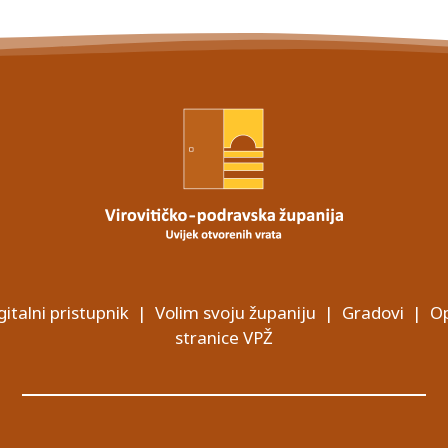
gitalni pristupnik
|
Volim svoju županiju
|
Gradovi
|
Op
stranice VPŽ