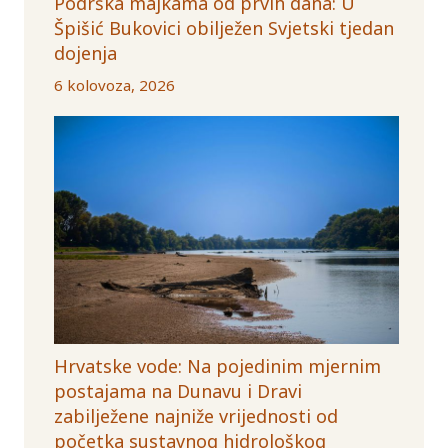
Podrška majkama od prvih dana: U
Špišić Bukovici obilježen Svjetski tjedan
dojenja
6 kolovoza, 2026
Hrvatske vode: Na pojedinim mjernim
postajama na Dunavu i Dravi
zabilježene najniže vrijednosti od
početka sustavnog hidrološkog