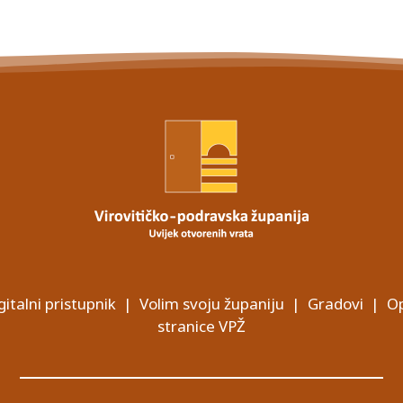
gitalni pristupnik
|
Volim svoju županiju
|
Gradovi
|
Op
stranice VPŽ