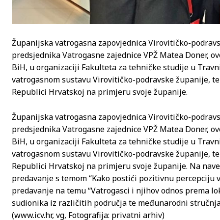
Županijska vatrogasna zapovjednica Virovitičko-podrav
predsjednika Vatrogasne zajednice VPŽ Matea Doner, ov
BiH, u organizaciji Fakulteta za tehničke studije u Trav
vatrogasnom sustavu Virovitičko-podravske županije, t
Republici Hrvatskoj na primjeru svoje županije.
Županijska vatrogasna zapovjednica Virovitičko-podrav
predsjednika Vatrogasne zajednice VPŽ Matea Doner, ov
BiH, u organizaciji Fakulteta za tehničke studije u Trav
vatrogasnom sustavu Virovitičko-podravske županije, t
Republici Hrvatskoj na primjeru svoje županije. Na na
predavanje s temom “Kako postići pozitivnu percepciju 
predavanje na temu “Vatrogasci i njihov odnos prema lok
sudionika iz različitih područja te međunarodni stručnjac
(www.icv.hr, vg, Fotografija: privatni arhiv)