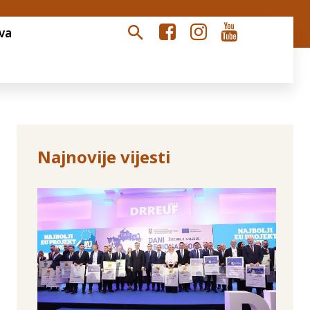
va
Najnovije vijesti