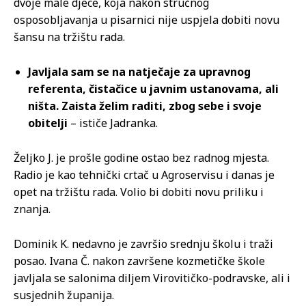
dvoje male djece, koja nakon stručnog
osposobljavanja u pisarnici nije uspjela dobiti novu
šansu na tržištu rada.
Javljala sam se na natječaje za upravnog
referenta, čistačice u javnim ustanovama, ali
ništa. Zaista želim raditi, zbog sebe i svoje
obitelji
– ističe Jadranka.
Željko J. je prošle godine ostao bez radnog mjesta.
Radio je kao tehnički crtač u Agroservisu i danas je
opet na tržištu rada. Volio bi dobiti novu priliku i
znanja.
Dominik K. nedavno je završio srednju školu i traži
posao. Ivana Č. nakon završene kozmetičke škole
javljala se salonima diljem Virovitičko-podravske, ali i
susjednih županija.