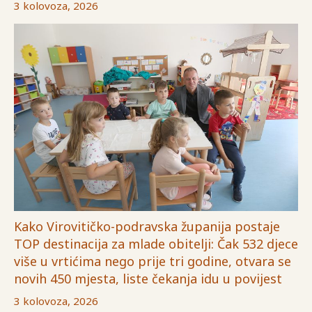
3 kolovoza, 2026
Kako Virovitičko-podravska županija postaje
TOP destinacija za mlade obitelji: Čak 532 djece
više u vrtićima nego prije tri godine, otvara se
novih 450 mjesta, liste čekanja idu u povijest
3 kolovoza, 2026