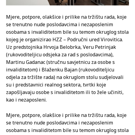
Mjere, potpore, olakšice i prilike na tržištu rada, koje
se trenutno nude poslodavcima i nezaposlenim
osobama s invaliditetom bile su temom okruglog stola
kojeg je organizirao HZZ – Područni ured Virovitica.
Uz predstojnika Hrvoja Belobrka, Veru Petrinjak
(rukovoditeljicu odsjeka za rad s poslodavcima),
Martinu Gadanac (stručnu savjetnicu za osobe s
invaliditetom) i Blaženku Bajan (rukovoditeljicu
odjela za tržište rada) na okruglom stolu sudjelovali
su i predstavnici realnog sektora, tvrtki koje
zapošljavaju osobe s invaliditetom ili to žele učiniti,
kao i nezaposleni.
Mjere, potpore, olakšice i prilike na tržištu rada, koje
se trenutno nude poslodavcima i nezaposlenim
osobama s invaliditetom bile su temom okruglog stola