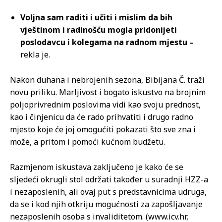
Voljna sam raditi i učiti i mislim da bih
vještinom i radinošću mogla pridonijeti
poslodavcu i kolegama na radnom mjestu –
rekla je.
Nakon duhana i nebrojenih sezona, Bibijana Č. traži
novu priliku. Marljivost i bogato iskustvo na brojnim
poljoprivrednim poslovima vidi kao svoju prednost,
kao i činjenicu da će rado prihvatiti i drugo radno
mjesto koje će joj omogućiti pokazati što sve zna i
može, a pritom i pomoći kućnom budžetu.
Razmjenom iskustava zaključeno je kako će se
sljedeći okrugli stol održati također u suradnji HZZ-a
i nezaposlenih, ali ovaj put s predstavnicima udruga,
da se i kod njih otkriju mogućnosti za zapošljavanje
nezaposlenih osoba s invaliditetom. (www.icv.hr,