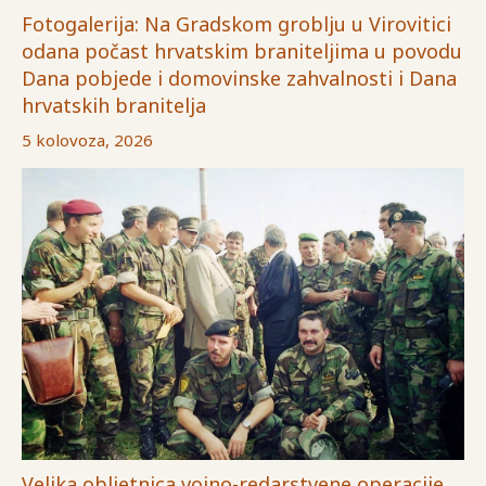
Fotogalerija: Na Gradskom groblju u Virovitici
odana počast hrvatskim braniteljima u povodu
Dana pobjede i domovinske zahvalnosti i Dana
hrvatskih branitelja
5 kolovoza, 2026
Velika obljetnica vojno-redarstvene operacije