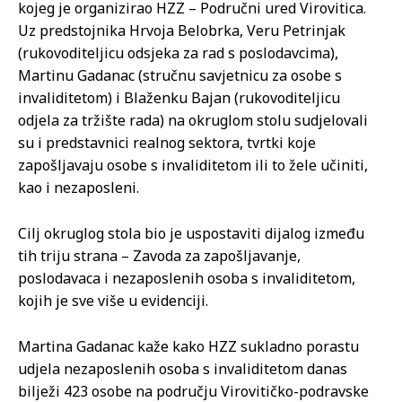
kojeg je organizirao HZZ – Područni ured Virovitica.
Uz predstojnika Hrvoja Belobrka, Veru Petrinjak
(rukovoditeljicu odsjeka za rad s poslodavcima),
Martinu Gadanac (stručnu savjetnicu za osobe s
invaliditetom) i Blaženku Bajan (rukovoditeljicu
odjela za tržište rada) na okruglom stolu sudjelovali
su i predstavnici realnog sektora, tvrtki koje
zapošljavaju osobe s invaliditetom ili to žele učiniti,
kao i nezaposleni.
Cilj okruglog stola bio je uspostaviti dijalog između
tih triju strana – Zavoda za zapošljavanje,
poslodavaca i nezaposlenih osoba s invaliditetom,
kojih je sve više u evidenciji.
Martina Gadanac kaže kako HZZ sukladno porastu
udjela nezaposlenih osoba s invaliditetom danas
bilježi 423 osobe na području Virovitičko-podravske