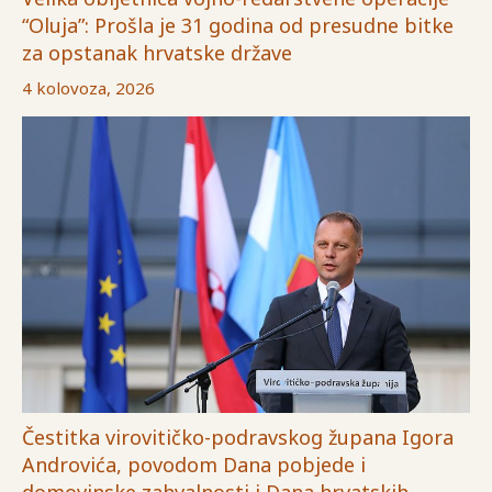
“Oluja”: Prošla je 31 godina od presudne bitke
za opstanak hrvatske države
4 kolovoza, 2026
Čestitka virovitičko-podravskog župana Igora
Androvića, povodom Dana pobjede i
domovinske zahvalnosti i Dana hrvatskih