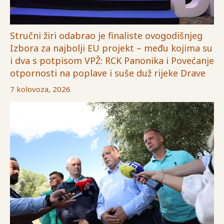
Stručni žiri odabrao je finaliste ovogodišnjeg
Izbora za najbolji EU projekt – među kojima su
i dva s potpisom VPŽ: RCK Panonika i Povećanje
otpornosti na poplave i suše duž rijeke Drave
7 kolovoza, 2026