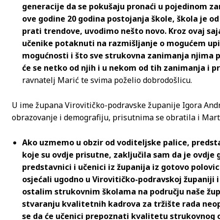
generacije da se pokušaju pronaći u pojedinom zan
ove godine 20 godina postojanja škole, škola je o
prati trendove, uvodimo nešto novo. Kroz ovaj sa
učenike potaknuti na razmišljanje o mogućem upis
mogućnosti i što sve strukovna zanimanja njima p
će se netko od njih i u nekom od tih zanimanja i p
ravnatelj Marić te svima poželio dobrodošlicu.
U ime župana Virovitičko-podravske županije Igora Andr
obrazovanje i demografiju, prisutnima se obratila i Mart
Ako uzmemo u obzir od voditeljske palice, predstav
koje su ovdje prisutne, zaključila sam da je ovdj
predstavnici i učenici iz županija iz gotovo polovi
osjećali ugodno u Virovitičko-podravskoj županiji i
ostalim strukovnim školama na području naše župa
stvaranju kvalitetnih kadrova za tržište rada n
se da će učenici prepoznati kvalitetu strukovnog o