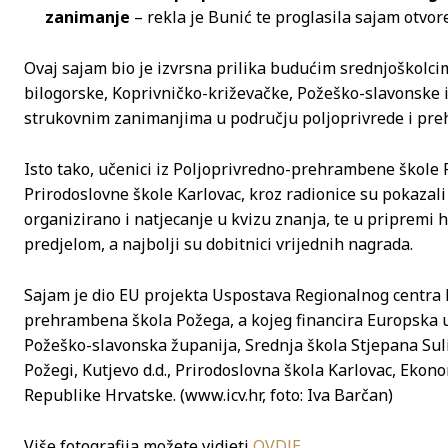
zanimanje
– rekla je Bunić te proglasila sajam otvor
Ovaj sajam bio je izvrsna prilika budućim srednjoškolci
bilogorske, Koprivničko-križevačke, Požeško-slavonske 
strukovnim zanimanjima u području poljoprivrede i prehr
Isto tako, učenici iz Poljoprivredno-prehrambene škole
Prirodoslovne škole Karlovac, kroz radionice su pokazal
organizirano i natjecanje u kvizu znanja, te u pripremi h
predjelom, a najbolji su dobitnici vrijednih nagrada.
Sajam je dio EU projekta Uspostava Regionalnog centra k
prehrambena škola Požega, a kojeg financira Europska un
Požeško-slavonska županija, Srednja škola Stjepana Sul
Požegi, Kutjevo d.d., Prirodoslovna škola Karlovac, Ek
Republike Hrvatske. (www.icv.hr, foto: Iva Barčan)
Više fotografija možete vidjeti
OVDJE