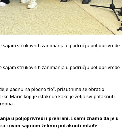
je sajam strukovnih zanimanja u području poljoprivrede
je sajam strukovnih zanimanja u području poljoprivrede
eje padnu na plodno tlo”, prisutnima se obratio
ko Marić koji je istaknuo kako je želja svi potaknuti
trebna.
ja u poljoprivredi i prehrani. I sami znamo da je u
ra i ovim sajmom želimo potaknuti mlađe