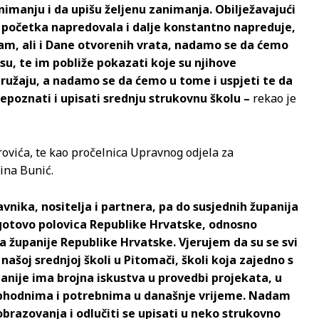
imanju i da upišu željenu zanimanja. Obilježavajući
d početka napredovala i dalje konstantno napreduje,
jam, ali i Dane otvorenih vrata, nadamo se da ćemo
u, te im pobliže pokazati koje su njihove
ružaju, a nadamo se da ćemo u tome i uspjeti te da
repoznati i upisati srednju strukovnu školu –
rekao je
ovića, te kao pročelnica Upravnog odjela za
ina Bunić.
nika, nositelja i partnera, pa do susjednih županija
e gotovo polovica Republike Hrvatske, odnosno
ca županije Republike Hrvatske. Vjerujem da su se svi
 našoj srednjoj školi u Pitomači, školi koja zajedno s
nije ima brojna iskustva u provedbi projekata, u
eophodnima i potrebnima u današnje vrijeme. Nadam
brazovanja i odlučiti se upisati u neko strukovno