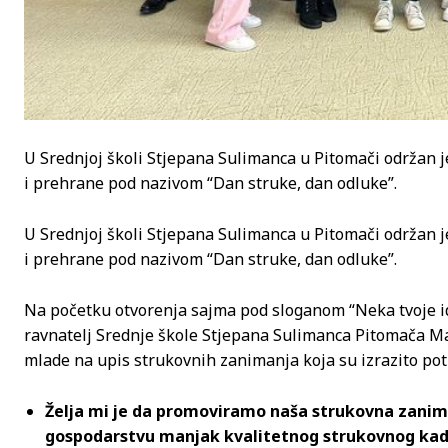
U Srednjoj školi Stjepana Sulimanca u Pitomači održan 
i prehrane pod nazivom “Dan struke, dan odluke”.
U Srednjoj školi Stjepana Sulimanca u Pitomači održan 
i prehrane pod nazivom “Dan struke, dan odluke”.
Na početku otvorenja sajma pod sloganom “Neka tvoje id
ravnatelj Srednje škole Stjepana Sulimanca Pitomača Mar
mlade na upis strukovnih zanimanja koja su izrazito po
Želja mi je da promoviramo naša strukovna zaniman
gospodarstvu manjak kvalitetnog strukovnog kad