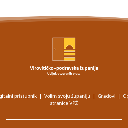
gitalni pristupnik
|
Volim svoju županiju
|
Gradovi
|
Op
stranice VPŽ