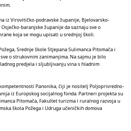
enim.
ma iz Virovitičko-podravske županije, Bjelovarsko-
i Osječko-baranjske županije da saznaju sve o
ane koja se mogu upisati u srednjoj školi.
 Požega, Srednje škole Stjepana Sulimanca Pitomača i
i sve o strukovnim zanimanjima. Na sajmu je bilo
ladnog predjela i sljubljivanju vina s hladnim
ompetentnosti Panonika, čiji je nositelj Poljoprivredno-
ija iz Europskog socijalnog fonda. Partneri projekta su
imanca Pitomača, Fakultet turizma i ruralnog razvoja u
onomska škola Požega i Udruga učeničkih domova