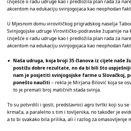
izvješće o radu udruge kao i predložila plan rada za nare
akcentom na edukaciju svinjogojaca kao neophodan fakt
U Mjesnom domu virovitičkog prigradskog naselja Tabori
Svinjogojske udruge Virovitičko-podravske županije na k
izvješće o radu udruge kao i predložila plan rada za nare
akcentom na edukaciju svinjogojaca kao neophodan fakt
Naša udruga, koja broji 35 članova iz cijele naše ž
postižu dobre rezultate, no da bi bili što uspješnij
nam je posjetiti svinjogojske farme u Slovačkoj, p
ponešto naučiti
– rekla je Mirjana Bilović koja se o
to je premali broj matičnih stada svinja.
To su potvrdili i gosti, predstavnici agro tvrtki koji su s
krmača, a paralelno s tim i tovljenika, no također je evi
a to bi svakako bila prilika, ali i razlog za omasovljenje