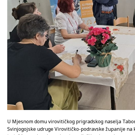
U Mjesnom domu virovitičkog prigradskog naselja Tabori
Svinjogojske udruge Virovitičko-podravske županije na k