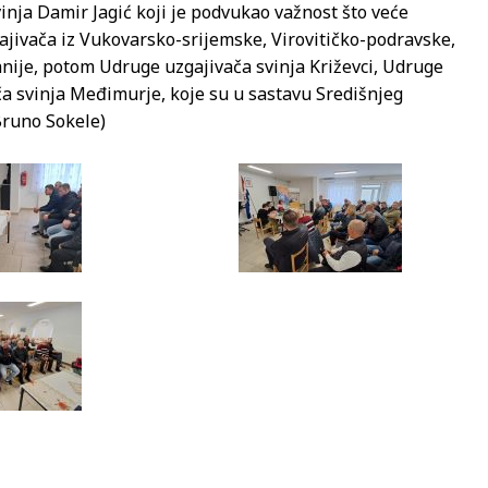
inja Damir Jagić koji je podvukao važnost što veće
ajivača iz Vukovarsko-srijemske, Virovitičko-podravske,
ije, potom Udruge uzgajivača svinja Križevci, Udruge
ča svinja Međimurje, koje su u sastavu Središnjeg
 Bruno Sokele)