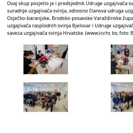
Ovaj skup posjetio je i predsjednik Udruge uzgajivača sv
suradnje uzgajivača svinja, odnosno članova udruga uzg
Osječko-baranjske, Brodsko-posavske Varaždinske župan
uzgajivača rasplodnih svinja Bjelovar i Udruge uzgajiva
saveza uzgajivača svinja Hrvatske. (www.icv.hr, bs; foto: