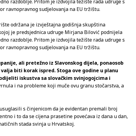
dno razdoblje. Pritom je izdvojila težište rada udruge s
or ravnopravnog sudjelovanja na EU tržištu.
šte održana je izvještajna godišnja skupština
ojoj je predsjednica udruge Mirjana Bilović podnijela
dno razdoblje. Pritom je izdvojila težište rada udruge s
or ravnopravnog sudjelovanja na EU tržištu.
upanije, ali pretežno iz Slavonskog dijela, ponaosob
i valja biti korak ispred. Stoga ove godine u planu
odijeliti iskustva sa slovačkim svinjogojcima i
svrnula i na probleme koji muče ovu granu stočarstva, a
e usuglasili s činjenicom da je evidentan premali broj
dentno i to da se cijena prasetine povećava iz dana u dan,
 matičnih stada svinja u Hrvatskoj.