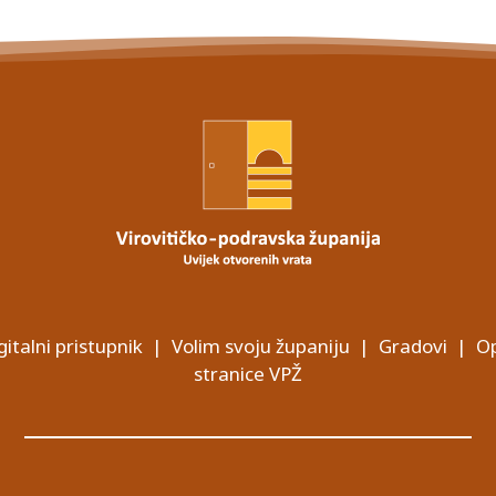
gitalni pristupnik
|
Volim svoju županiju
|
Gradovi
|
Op
stranice VPŽ