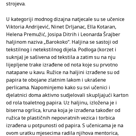
strojeva.
U kategoriji modnog dizajna natjecale su se učenice
Viktoria Andrijević, Ninet Drljanac, Ella Kotaran,
Helena Premužić, Josipa Ditrih i Leonarda Šrajber
haljinom naziva „Barokoko“. Haljina se sastoji od
tekstilnog i netekstilnog dijela. Podloga (korzet i
suknja) je sašivena od tekstila a zatim su na nju
lijepljene trake izrađene od nota koje su prvotno
natapane u kavu. Ružice na haljini izrađene su od
papira te obojane zlatnim lakom i ukrašene
perlicama. Napominjemo kako su svi učenici i
djelatnici doma aktivno sudjelovali skupljajući karton
od rola toaletnog papira. Uz haljinu, izložena je i
biserna ogrlica, kruna koja je izrađena također od
ružica te plastičnih nepovratnih vezica i torbica
izrađena u potpunosti od papira. S učenicama je na
ovom uratku mjesecima radila njihova mentorica,