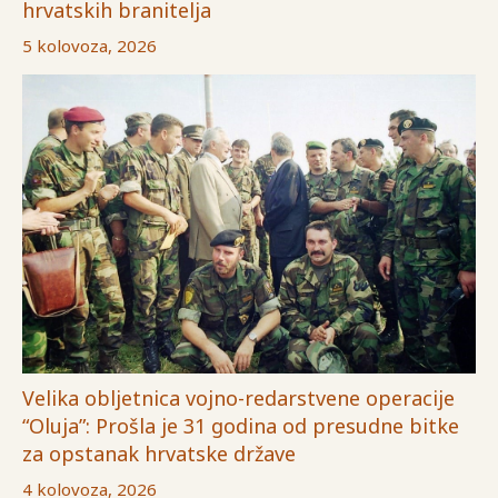
hrvatskih branitelja
5 kolovoza, 2026
Velika obljetnica vojno-redarstvene operacije
“Oluja”: Prošla je 31 godina od presudne bitke
za opstanak hrvatske države
4 kolovoza, 2026