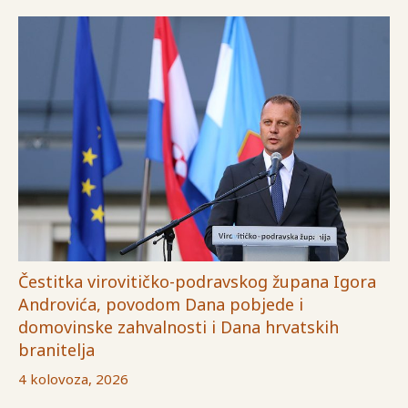
Čestitka virovitičko-podravskog župana Igora
Androvića, povodom Dana pobjede i
domovinske zahvalnosti i Dana hrvatskih
branitelja
4 kolovoza, 2026