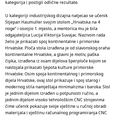
kategorija i postigli odlične rezultate.
U kategoriji industrijskog dizajna natjecao se učenik
Stjepan Haumuller svojim stolom „Hrvatska na 4
noge“ i osvojio 1. mjesto, a mentorica mu je bila
odgajateljica Lucija Viktorija Suvajac. Nazivom rada
želio je prikazati spoj kontinentalne i primorske
Hrvatske. Ploča stola izrađena je od slavonskog oraha
kontinentalne Hrvatske, a glavni je motiv, paška
čipka, izrađena iz osam dijelova šperploče kojom se
nastojala prikazati ljepota kulture primorske
Hrvatske. Osim spoja kontinentalnog i primorskog
dijela Hrvatske, ovaj stol prikazuje i spoj starog i
modernog stila namještaja minimalizma i baroka. Stol
je jednim dijelom izrađen u potpunosti ručno, a
jednim dijelom visoko tehnološkim CNC strojevima
čime učenik pokazuje svoje vještine u ručnoj obradi
materijala i vještinu računalnog programiranja CNC