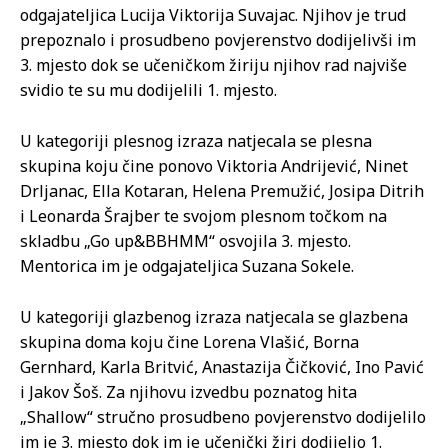
odgajateljica Lucija Viktorija Suvajac. Njihov je trud
prepoznalo i prosudbeno povjerenstvo dodijelivši im
3. mjesto dok se učeničkom žiriju njihov rad najviše
svidio te su mu dodijelili 1. mjesto.
U kategoriji plesnog izraza natjecala se plesna
skupina koju čine ponovo Viktoria Andrijević, Ninet
Drljanac, Ella Kotaran, Helena Premužić, Josipa Ditrih
i Leonarda Šrajber te svojom plesnom točkom na
skladbu „Go up&BBHMM“ osvojila 3. mjesto.
Mentorica im je odgajateljica Suzana Sokele.
U kategoriji glazbenog izraza natjecala se glazbena
skupina doma koju čine Lorena Vlašić, Borna
Gernhard, Karla Britvić, Anastazija Čičković, Ino Pavić
i Jakov Šoš. Za njihovu izvedbu poznatog hita
„Shallow“ stručno prosudbeno povjerenstvo dodijelilo
im je 3. mjesto dok im je učenički žiri dodijelio 1.