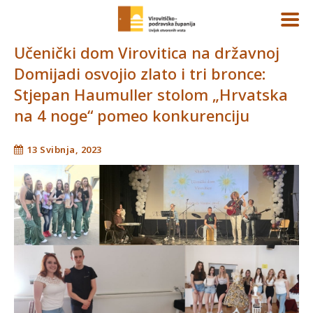
Učenički dom Virovitica na državnoj
Domijadi osvojio zlato i tri bronce:
Stjepan Haumuller stolom „Hrvatska
na 4 noge“ pomeo konkurenciju
13 Svibnja, 2023