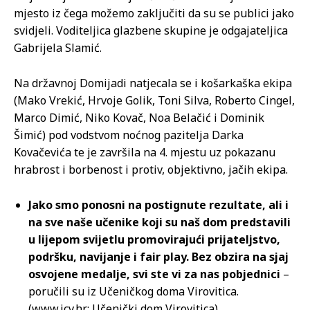
mjesto iz čega možemo zaključiti da su se publici jako
svidjeli. Voditeljica glazbene skupine je odgajateljica
Gabrijela Slamić.
Na državnoj Domijadi natjecala se i košarkaška ekipa
(Mako Vrekić, Hrvoje Golik, Toni Silva, Roberto Cingel,
Marco Dimić, Niko Kovač, Noa Belačić i Dominik
Šimić) pod vodstvom noćnog pazitelja Darka
Kovačevića te je završila na 4. mjestu uz pokazanu
hrabrost i borbenost i protiv, objektivno, jačih ekipa.
Jako smo ponosni na postignute rezultate, ali i
na sve naše učenike koji su naš dom predstavili
u lijepom svijetlu promovirajući prijateljstvo,
podršku, navijanje i fair play. Bez obzira na sjaj
osvojene medalje, svi ste vi za nas pobjednici
–
poručili su iz Učeničkog doma Virovitica.
(www.icv.hr; Učenički dom Virovitica)