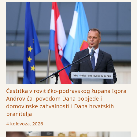
Čestitka virovitičko-podravskog župana Igora
Androvića, povodom Dana pobjede i
domovinske zahvalnosti i Dana hrvatskih
branitelja
4 kolovoza, 2026