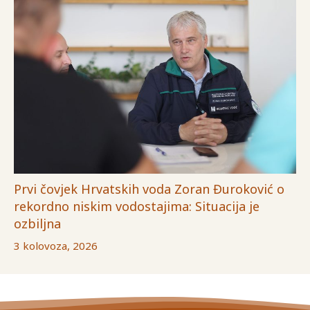
Prvi čovjek Hrvatskih voda Zoran Đuroković o
rekordno niskim vodostajima: Situacija je
ozbiljna
3 kolovoza, 2026