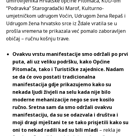
umirovljenika Hrvatske općine Pitomača, KUD-om
“Podravka” Starogradački Marof, Kulturno-
umjetničkom udrugom Voćin, Udrugom žena Repaš i
Udrugom žena hrvatsko srce iz Ždale vratila se u
prošla vremena te prikazala već pomalo zaboravljen
običaj – ručnu košnju trave.
Ovakvu vrstu manifestacije smo održali po prvi
puta, ali uz veliku podršku, kako Općine
Pitomača, tako i Turističke zajednice. Nadam
se da će ovo postati tradicionalna
manifestacija gdje prikazujemo kako su
nekada ljudi živjeli na selu kada nije bilo
moderne mehanizacije nego se sve kosilo
ručno. Sretna sam da smo održali ovakvu
manifestaciju, da su se odazvala i društva i
moji dragi mještani te se tako prisjetili kako su
oni to nekad radili kad su bili mladi
– rekla je