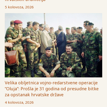
5 kolovoza, 2026
Velika obljetnica vojno-redarstvene operacije
“Oluja”: Prošla je 31 godina od presudne bitke
za opstanak hrvatske države
4 kolovoza, 2026