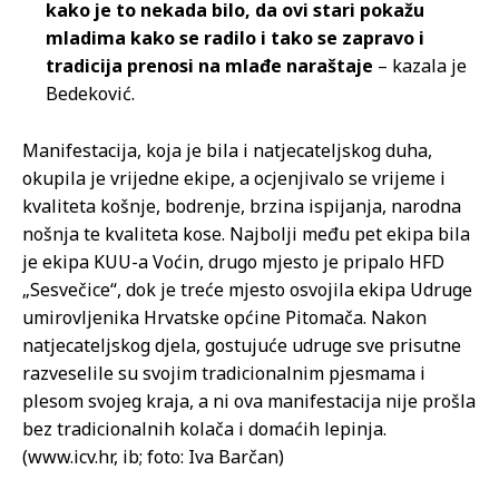
kako je to nekada bilo, da ovi stari pokažu
mladima kako se radilo i tako se zapravo i
tradicija prenosi na mlađe naraštaje
– kazala je
Bedeković.
Manifestacija, koja je bila i natjecateljskog duha,
okupila je vrijedne ekipe, a ocjenjivalo se vrijeme i
kvaliteta košnje, bodrenje, brzina ispijanja, narodna
nošnja te kvaliteta kose. Najbolji među pet ekipa bila
je ekipa KUU-a Voćin, drugo mjesto je pripalo HFD
„Sesvečice“, dok je treće mjesto osvojila ekipa Udruge
umirovljenika Hrvatske općine Pitomača. Nakon
natjecateljskog djela, gostujuće udruge sve prisutne
razveselile su svojim tradicionalnim pjesmama i
plesom svojeg kraja, a ni ova manifestacija nije prošla
bez tradicionalnih kolača i domaćih lepinja.
(www.icv.hr, ib; foto: Iva Barčan)