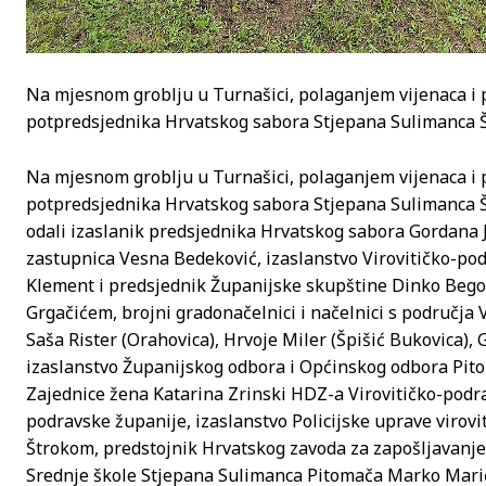
Na mjesnom groblju u Turnašici, polaganjem vijenaca i pa
potpredsjednika Hrvatskog sabora Stjepana Sulimanca Š
Na mjesnom groblju u Turnašici, polaganjem vijenaca i pa
potpredsjednika Hrvatskog sabora Stjepana Sulimanca Št
odali izaslanik predsjednika Hrvatskog sabora Gordana 
zastupnica Vesna Bedeković, izaslanstvo Virovitičko-po
Klement i predsjednik Županijske skupštine Dinko Bego
Grgačićem, brojni gradonačelnici i načelnici s područja V
Saša Rister (Orahovica), Hrvoje Miler (Špišić Bukovica), 
izaslanstvo Županijskog odbora i Općinskog odbora Pit
Zajednice žena Katarina Zrinski HDZ-a Virovitičko-podr
podravske županije, izaslanstvo Policijske uprave vir
Štrokom, predstojnik Hrvatskog zavoda za zapošljavanje 
Srednje škole Stjepana Sulimanca Pitomača Marko Mar