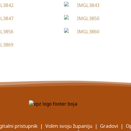
gitalni pristupnik
|
Volim svoju županiju
|
Gradovi
|
Op