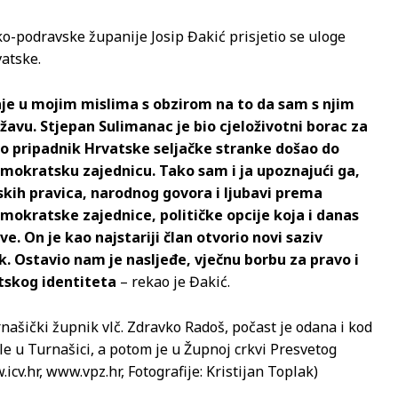
o-podravske županije Josip Đakić prisjetio se uloge
atske.
taje u mojim mislima s obzirom na to da sam s njim
avu. Stjepan Sulimanac je bio cjeloživotni borac za
kao pripadnik Hrvatske seljačke stranke došao do
mokratsku zajednicu. Tako sam i ja upoznajući ga,
dskih pravica, narodnog govora i ljubavi prema
okratske zajednice, političke opcije koja i danas
e. On je kao najstariji član otvorio novi saziv
. Ostavio nam je nasljeđe, vječnu borbu za pravo i
tskog identiteta
– rekao je Đakić.
našički župnik vlč. Zdravko Radoš, počast je odana i kod
 u Turnašici, a potom je u Župnoj crkvi Presvetog
cv.hr, www.vpz.hr, Fotografije: Kristijan Toplak)