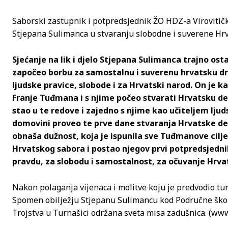
Saborski zastupnik i potpredsjednik ŽO HDZ-a Virovitičk
Stjepana Sulimanca u stvaranju slobodne i suverene Hrv
Sjećanje na lik i djelo Stjepana Sulimanca trajno os
započeo borbu za samostalnu i suverenu hrvatsku drž
ljudske pravice, slobode i za Hrvatski narod. On je 
Franje Tuđmana i s njime počeo stvarati Hrvatsku de
stao u te redove i zajedno s njime kao učiteljem lju
domovini proveo te prve dane stvaranja Hrvatske dem
obnaša dužnost, koja je ispunila sve Tuđmanove ciljev
Hrvatskog sabora i postao njegov prvi potpredsjednik
pravdu, za slobodu i samostalnost, za očuvanje Hrva
Nakon polaganja vijenaca i molitve koju je predvodio tur
Spomen obilježju Stjepanu Sulimancu kod Područne škole
Trojstva u Turnašici održana sveta misa zadušnica. (www.i