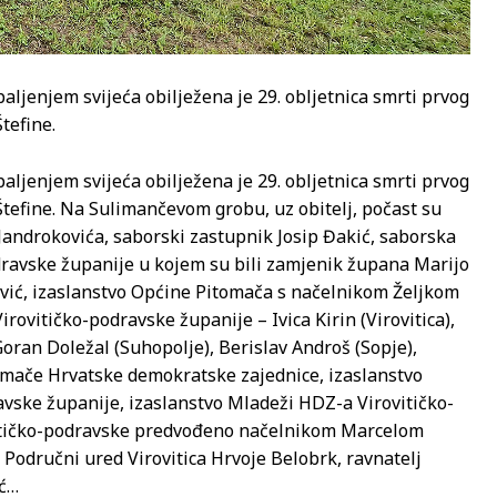
ljenjem svijeća obilježena je 29. obljetnica smrti prvog
tefine.
ljenjem svijeća obilježena je 29. obljetnica smrti prvog
efine. Na Sulimančevom grobu, uz obitelj, počast su
Jandrokovića, saborski zastupnik Josip Đakić, saborska
dravske županije u kojem su bili zamjenik župana Marijo
vić, izaslanstvo Općine Pitomača s načelnikom Željkom
irovitičko-podravske županije – Ivica Kirin (Virovitica),
Goran Doležal (Suhopolje), Berislav Androš (Sopje),
omače Hrvatske demokratske zajednice, izaslanstvo
avske županije, izaslanstvo Mladeži HDZ-a Virovitičko-
ovitičko-podravske predvođeno načelnikom Marcelom
Područni ured Virovitica Hrvoje Belobrk, ravnatelj
ić…