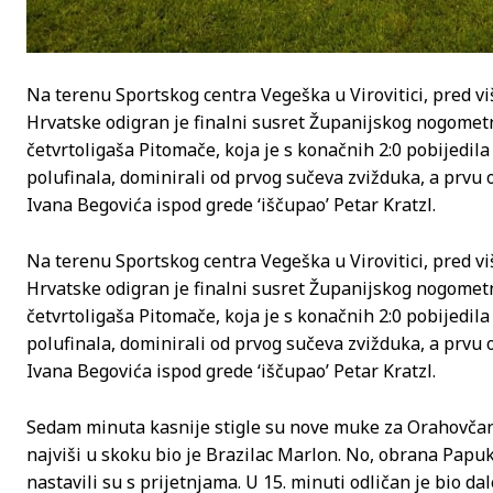
Na terenu Sportskog centra Vegeška u Virovitici, pred vi
Hrvatske odigran je finalni susret Županijskog nogometn
četvrtoligaša Pitomače, koja je s konačnih 2:0 pobijedil
polufinala, dominirali od prvog sučeva zvižduka, a prvu o
Ivana Begovića ispod grede ‘iščupao’ Petar Kratzl.
Na terenu Sportskog centra Vegeška u Virovitici, pred vi
Hrvatske odigran je finalni susret Županijskog nogometn
četvrtoligaša Pitomače, koja je s konačnih 2:0 pobijedil
polufinala, dominirali od prvog sučeva zvižduka, a prvu o
Ivana Begovića ispod grede ‘iščupao’ Petar Kratzl.
Sedam minuta kasnije stigle su nove muke za Orahovčane.
najviši u skoku bio je Brazilac Marlon. No, obrana Papuk
nastavili su s prijetnjama. U 15. minuti odličan je bio d