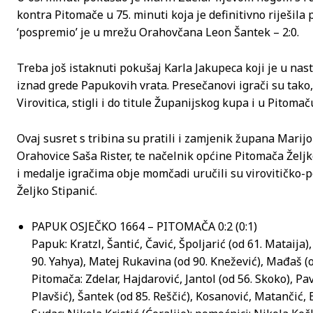
kontra Pitomače u 75. minuti koja je definitivno riješil
‘pospremio’ je u mrežu Orahovčana Leon Šantek – 2:0.
Treba još istaknuti pokušaj Karla Jakupeca koji je u nas
iznad grede Papukovih vrata. Presečanovi igrači su tako,
Virovitica, stigli i do titule Županijskog kupa i u Pitomač
Ovaj susret s tribina su pratili i zamjenik župana Marijo 
Orahovice Saša Rister, te načelnik općine Pitomača Željk
i medalje igračima obje momčadi uručili su virovitičko-
Željko Stipanić.
PAPUK OSJEČKO 1664 – PITOMAČA 0:2 (0:1)
Papuk: Kratzl, Šantić, Čavić, Špoljarić (od 61. Mataija),
90. Yahya), Matej Rukavina (od 90. Knežević), Mađaš (
Pitomača: Zdelar, Hajdarović, Jantol (od 56. Skoko), Pav
Plavšić), Šantek (od 85. Reščić), Kosanović, Matančić,