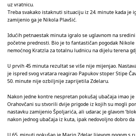
uz vratnicu.
Treba svakako istaknuti situaciju iz 24. minute kada je 
zamijenio ga je Nikola Plavšić.
Idućih petnaestak minuta igralo se uglavnom na sredini
početne prednosti. Bio je to fantastičan pogodak Nikole
nemoćnog Kratzla za totalnu ludnicu na dijelu terena gdj
U prvih 45 minuta rezultat se više nije mijenjao. Nasta
je ispred svog vratara reagirao Papukov stoper Stipe Ča
50. minute nije ozbiljnije zaprijetila Zdelaru.
Nakon jedne kontre nespretan pokušaj ubačaja imao je 
Orahovčani su stvorili dvije prigode iz kojih su mogli po
nastavku zamijenio Špoljarića, ali udarac je glavom ‘blok
nakon jednog ubačaja iz kuta, ipak nedovoljno dobro da 
U 65. minuti pokušao je Marin Zdelar lijevom nogom s ruba