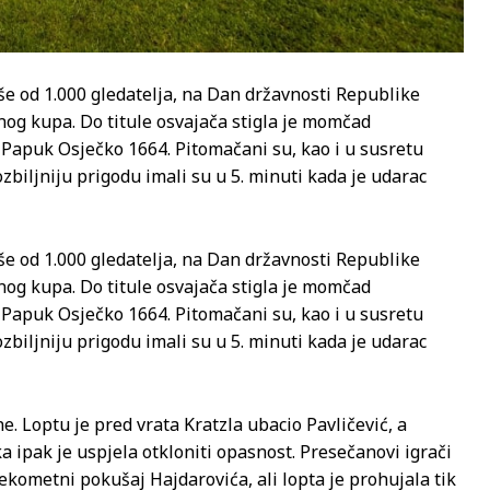
še od 1.000 gledatelja, na Dan državnosti Republike
og kupa. Do titule osvajača stigla je momčad
a Papuk Osječko 1664. Pitomačani su, kao i u susretu
zbiljniju prigodu imali su u 5. minuti kada je udarac
še od 1.000 gledatelja, na Dan državnosti Republike
og kupa. Do titule osvajača stigla je momčad
a Papuk Osječko 1664. Pitomačani su, kao i u susretu
zbiljniju prigodu imali su u 5. minuti kada je udarac
 Loptu je pred vrata Kratzla ubacio Pavličević, a
a ipak je uspjela otkloniti opasnost. Presečanovi igrači
alekometni pokušaj Hajdarovića, ali lopta je prohujala tik