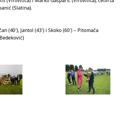
iš (Virovitica) i Marko Gašparić (Virovitica); četvrta
panić (Slatina).
čan (40′), Jantol (43′) i Skoko (60′) – Pitomača
n Bedeković)