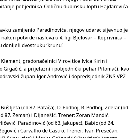
a pitanje pobjednika. Odličnu dubinsku loptu Hajdarovića
tavku zamijenio Paradinovića, njegov udarac sijevnuo je
 nakon potvrde naslova u 4. ligi Bjelovar – Koprivnica –
u donijeli dvostruku ‘krunu’.
Klement, gradonačelnici Virovitice Ivica Kirin i
o Grgačić, a prijelazni i pobjednički pehar Pitomači, kao
podravski župan Igor Andrović i dopredsjednik ŽNS VPŽ
 Bušljeta (od 87. Patača), D. Podboj, R. Podboj, Zdelar (od
od 87. Zeman) i Dijanešić. Trener: Zoran Mandić.
ličević, Paradinović (od 63. Jakupec), Babić (od 24.
 Begović i Carvalho de Castro. Trener: Ivan Presečan.