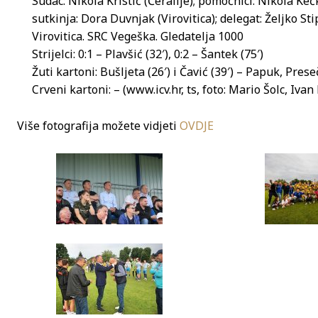
Sudac: Nikola Kristić (Ćeralije); pomoćnici: Nikola Kečk
sutkinja: Dora Duvnjak (Virovitica); delegat: Željko Sti
Virovitica. SRC Vegeška. Gledatelja 1000
Strijelci: 0:1 – Plavšić (32′), 0:2 – Šantek (75′)
Žuti kartoni: Bušljeta (26′) i Čavić (39′) – Papuk, Prese
Crveni kartoni: – (www.icv.hr, ts, foto: Mario Šolc, Iva
Više fotografija možete vidjeti
OVDJE