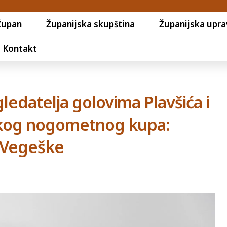
Župan
Županijska skupština
Županijska upra
Kontakt
ledatelja golovima Plavšića i
skog nogometnog kupa:
s Vegeške