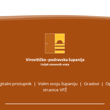
gitalni pristupnik
|
Volim svoju županiju
|
Gradovi
|
Op
stranice VPŽ