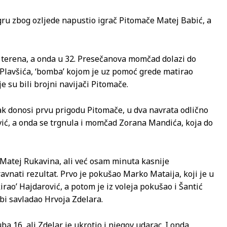
igru zbog ozljede napustio igrač Pitomače Matej Babić, a
 terena, a onda u 32. Presečanova momčad dolazi do
 Plavšića, ‘bomba’ kojom je uz pomoć grede matirao
e su bili brojni navijači Pitomače.
vak donosi prvu prigodu Pitomače, u dva navrata odlično
vić, a onda se trgnula i momčad Zorana Mandića, koja do
Matej Rukavina, ali već osam minuta kasnije
ravnati rezultat. Prvo je pokušao Marko Mataija, koji je u
irao’ Hajdarović, a potom je iz voleja pokušao i Šantić
bi savladao Hrvoja Zdelara.
 16, ali Zdelar je ukrotio i njegov udarac. I onda,