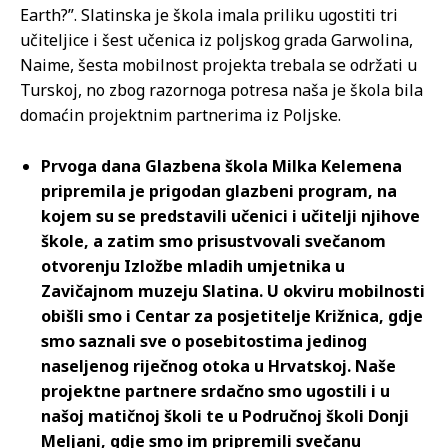
Earth?”. Slatinska je škola imala priliku ugostiti tri
učiteljice i šest učenica iz poljskog grada Garwolina,
Naime, šesta mobilnost projekta trebala se održati u
Turskoj, no zbog razornoga potresa naša je škola bila
domaćin projektnim partnerima iz Poljske.
Prvoga dana Glazbena škola Milka Kelemena
pripremila je prigodan glazbeni program, na
kojem su se predstavili učenici i učitelji njihove
škole, a zatim smo prisustvovali svečanom
otvorenju Izložbe mladih umjetnika u
Zavičajnom muzeju Slatina. U okviru mobilnosti
obišli smo i Centar za posjetitelje Križnica, gdje
smo saznali sve o posebitostima jedinog
naseljenog riječnog otoka u Hrvatskoj. Naše
projektne partnere srdačno smo ugostili i u
našoj matičnoj školi te u Područnoj školi Donji
Meljani, gdje smo im pripremili svečanu