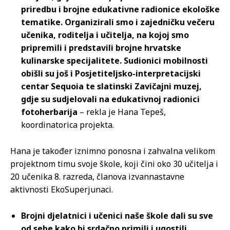
priredbu i brojne edukativne radionice ekološke
tematike. Organizirali smo i zajedničku večeru
učenika, roditelja i učitelja, na kojoj smo
pripremili i predstavili brojne hrvatske
kulinarske specijalitete. Sudionici mobilnosti
obišli su još i Posjetiteljsko-interpretacijski
centar Sequoia te slatinski Zavičajni muzej,
gdje su sudjelovali na edukativnoj radionici
fotoherbarija
– rekla je Hana Tepeš,
koordinatorica projekta.
Hana je također iznimno ponosna i zahvalna velikom
projektnom timu svoje škole, koji čini oko 30 učitelja i
20 učenika 8. razreda, članova izvannastavne
aktivnosti EkoSuperjunaci.
Brojni djelatnici i učenici naše škole dali su sve
od sebe kako bi srdačno primili i ugostili