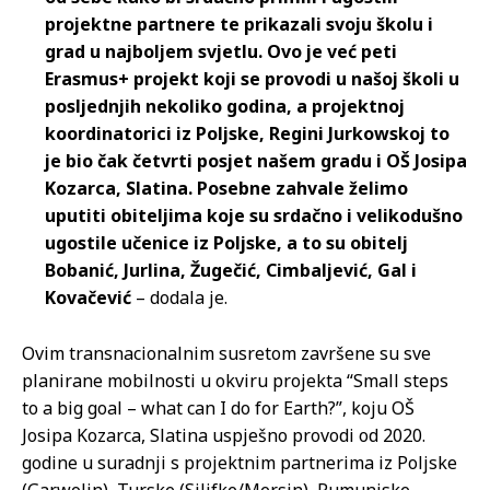
projektne partnere te prikazali svoju školu i
grad u najboljem svjetlu. Ovo je već peti
Erasmus+ projekt koji se provodi u našoj školi u
posljednjih nekoliko godina, a projektnoj
koordinatorici iz Poljske, Regini Jurkowskoj to
je bio čak četvrti posjet našem gradu i OŠ Josipa
Kozarca, Slatina. Posebne zahvale želimo
uputiti obiteljima koje su srdačno i velikodušno
ugostile učenice iz Poljske, a to su obitelj
Bobanić, Jurlina, Žugečić, Cimbaljević, Gal i
Kovačević
– dodala je.
Ovim transnacionalnim susretom završene su sve
planirane mobilnosti u okviru projekta “Small steps
to a big goal – what can I do for Earth?”, koju OŠ
Josipa Kozarca, Slatina uspješno provodi od 2020.
godine u suradnji s projektnim partnerima iz Poljske