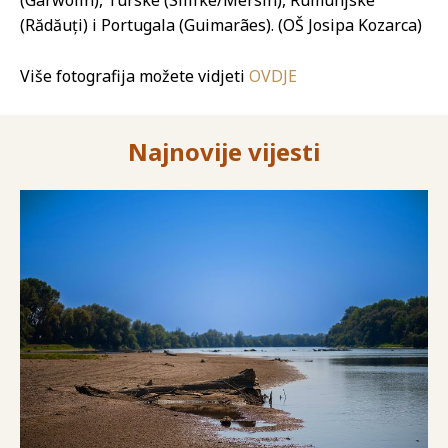
(Garwolin), Turske (Silifke/Mersin), Rumunjske
(Rădăuți) i Portugala (Guimarães). (OŠ Josipa Kozarca)
Više fotografija možete vidjeti
OVDJE
Najnovije vijesti