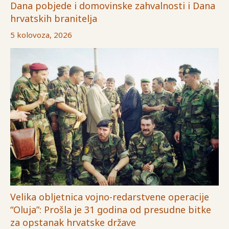
Dana pobjede i domovinske zahvalnosti i Dana
hrvatskih branitelja
5 kolovoza, 2026
Velika obljetnica vojno-redarstvene operacije
“Oluja”: Prošla je 31 godina od presudne bitke
za opstanak hrvatske države