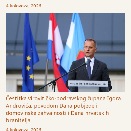
4 kolovoza, 2026
Čestitka virovitičko-podravskog župana Igora
Androvića, povodom Dana pobjede i
domovinske zahvalnosti i Dana hrvatskih
branitelja
4 kolovoza, 2026