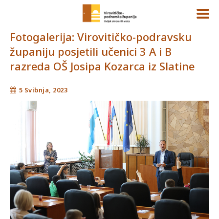
Fotogalerija: Virovitičko-podravsku
županiju posjetili učenici 3 A i B
razreda OŠ Josipa Kozarca iz Slatine
5 Svibnja, 2023