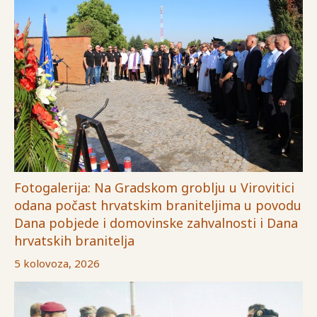
Fotogalerija: Na Gradskom groblju u Virovitici
odana počast hrvatskim braniteljima u povodu
Dana pobjede i domovinske zahvalnosti i Dana
hrvatskih branitelja
5 kolovoza, 2026