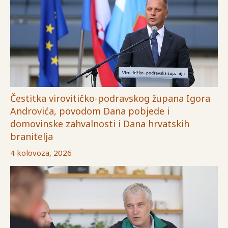
Čestitka virovitičko-podravskog župana Igora
Androvića, povodom Dana pobjede i
domovinske zahvalnosti i Dana hrvatskih
branitelja
4 kolovoza, 2026