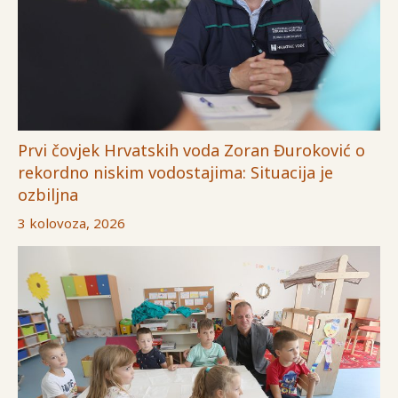
Prvi čovjek Hrvatskih voda Zoran Đuroković o
rekordno niskim vodostajima: Situacija je
ozbiljna
3 kolovoza, 2026