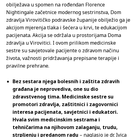
obilježava u spomen na rođendan Florence
Nightingale začetnice modernog sestrinstva, Dom
zdravlja Virovitičko podravske županije obilježio ga je
akcijom mjerenja tlaka i šećera u krvi, te edukacijom
pacijenata. Akcija se održala u prostorijama Doma
zdravlja u Virovitici. I ovom prilikom medicinske
sestre su savjetovale pacijente o zdravom načinu
života, važnosti pridržavanja prepisane terapije i
pravilne prehrane.
Bez sestara njega bolesnih i zaštita zdravih
građana je neprovediva, one su dio
zdravstvenog tima. Medicinske sestre su
promotori zdravlja, zaštitnici i zagovornici
interesa pacijenata, savjetnici i edukatori.
Hvala svim medicinskim sestrama i
tehničarima na njihovom zalaganju, trudu,
strpljenju i predanom radu
– naglasio je dr. Ivica