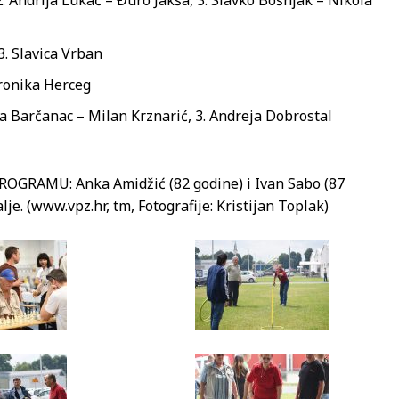
3. Slavica Vrban
eronika Herceg
da Barčanac – Milan Krznarić, 3. Andreja Dobrostal
RAMU: Anka Amidžić (82 godine) i Ivan Sabo (87
je. (www.vpz.hr, tm, Fotografije: Kristijan Toplak)