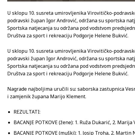
U sklopu 10. susreta umirovljenika Virovitičko-podravske 
podravski župan Igor Andrović, održana su sportska natj
Sportska natjecanja su održana pod vodstvom predsjedni
Društva za sport i rekreaciju Podgorje Helene Bukvić.
U sklopu 10. susreta umirovljenika Virovitičko-podravske 
podravski župan Igor Andrović, održana su sportska natj
Sportska natjecanja su održana pod vodstvom predsjedni
Društva za sport i rekreaciju Podgorje Helene Bukvić.
Nagrade najboljima uručili su: saborska zastupnica Ves
i zamjenik župana Marijo Klement.
REZULTATI:
BACANJE POTKOVE (žene): 1. Ruža Dukarić, 2. Marija Va
BACANJE POTKOVE (muški): 1. Josip Troha, 2. Martin N