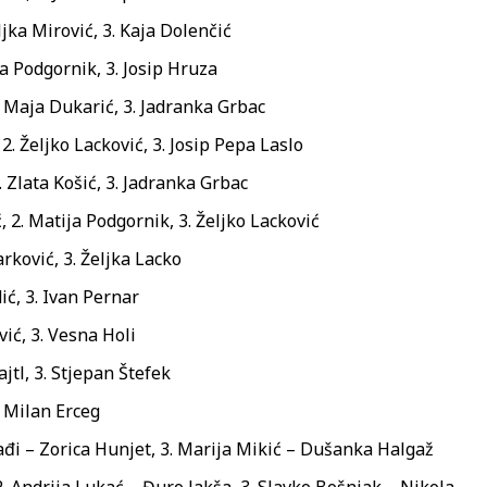
ka Mirović, 3. Kaja Dolenčić
 Podgornik, 3. Josip Hruza
. Maja Dukarić, 3. Jadranka Grbac
. Željko Lacković, 3. Josip Pepa Laslo
Zlata Košić, 3. Jadranka Grbac
2. Matija Podgornik, 3. Željko Lacković
ković, 3. Željka Lacko
ć, 3. Ivan Pernar
ić, 3. Vesna Holi
jtl, 3. Stjepan Štefek
. Milan Erceg
ilađi – Zorica Hunjet, 3. Marija Mikić – Dušanka Halgaž
. Andrija Lukać – Đuro Jakša, 3. Slavko Bošnjak – Nikola