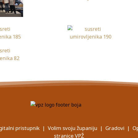
gitalni pristupnik
|
Volim svoju županiju
|
Gradovi
|
Op
stranice VPŽ