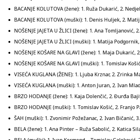
BACANJE KOLUTOVA (žene): 1. Ruža Dukarić, 2. Nedjelj
BACANJE KOLUTOVA (muški): 1. Denis Huljek, 2. Matija
NOŠENJE JAJETA U ŽLICI (žene): 1. Ana Tomljanović, 2
NOŠENJE JAJETA U ŽLICI (muški): 1. Matija Podgornik, 2
NOŠENJE KOŠARE NA GLAVI (žene): 1. Maja Dukarić, 2. 
NOŠENJE KOŠARE NA GLAVI (muški): 1. Tomislav Košić, 
VISEĆA KUGLANA (ŽENE): 1. Ljuba Krznar, 2. Zrinka Mar
VISEĆA KUGLANA (muški): 1. Anton Juran, 2. Ivan Mladi
BRZO HODANJE (žene): 1. Kaja Dolenčić, 2. Đurđa Bajiv
BRZO HODANJE (muški): 1. Tomislav Košić, 2. Franjo Pa
ŠAH (muški): 1. Zvonimir Požežanac, 2. Ivan Bičanić, 3
BELA (žene): 1. Ana Pinter – Ruža Sabolić, 2. Katica S
BELA (muški): 1. Ivan Kermend – Tomislav Galeković, 2