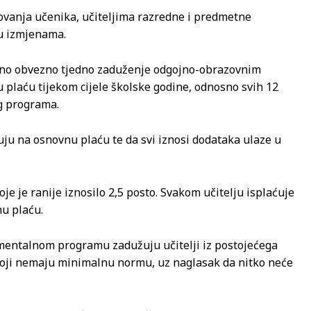
vanja učenika, učiteljima razredne i predmetne
 u izmjenama.
iđeno obvezno tjedno zaduženje odgojno-obrazovnim
plaću tijekom cijele školske godine, odnosno svih 12
g programa.
uju na osnovnu plaću te da svi iznosi dodataka ulaze u
e je ranije iznosilo 2,5 posto. Svakom učitelju isplaćuje
nu plaću.
mentalnom programu zadužuju učitelji iz postojećega
 koji nemaju minimalnu normu, uz naglasak da nitko neće