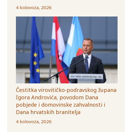
4 kolovoza, 2026
Čestitka virovitičko-podravskog župana
Igora Androvića, povodom Dana
pobjede i domovinske zahvalnosti i
Dana hrvatskih branitelja
4 kolovoza, 2026