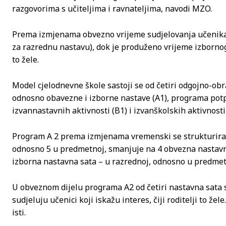
razgovorima s učiteljima i ravnateljima, navodi MZO.
Prema izmjenama obvezno vrijeme sudjelovanja učenika u
za razrednu nastavu), dok je produženo vrijeme izbornog 
to žele.
Model cjelodnevne škole sastoji se od četiri odgojno-
odnosno obavezne i izborne nastave (A1), programa pot
izvannastavnih aktivnosti (B1) i izvanškolskih aktivnosti 
Program A 2 prema izmjenama vremenski se strukturira t
odnosno 5 u predmetnoj, smanjuje na 4 obvezna nastavna
izborna nastavna sata – u razrednoj, odnosno u predmet
U obveznom dijelu programa A2 od četiri nastavna sata su
sudjeluju učenici koji iskažu interes, čiji roditelji to ž
isti.