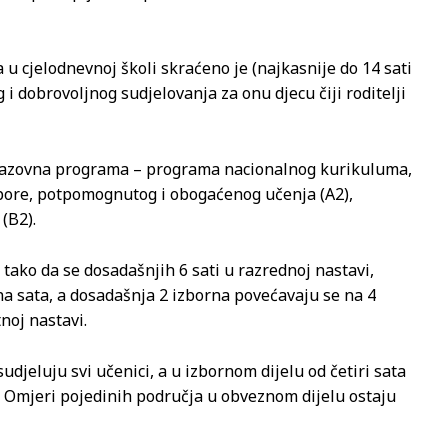
 cjelodnevnoj školi skraćeno je (najkasnije do 14 sati
i dobrovoljnog sudjelovanja za onu djecu čiji roditelji
obrazovna programa – programa nacionalnog kurikuluma,
pore, potpomognutog i obogaćenog učenja (A2),
(B2).
ako da se dosadašnjih 6 sati u razrednoj nastavi,
 sata, a dosadašnja 2 izborna povećavaju se na 4
noj nastavi.
djeluju svi učenici, a u izbornom dijelu od četiri sata
ele. Omjeri pojedinih područja u obveznom dijelu ostaju