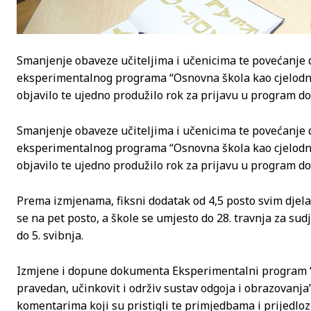
Smanjenje obaveze učiteljima i učenicima te povećanje
eksperimentalnog programa “Osnovna škola kao cjelodnev
objavilo te ujedno produžilo rok za prijavu u program do 
Smanjenje obaveze učiteljima i učenicima te povećanje
eksperimentalnog programa “Osnovna škola kao cjelodnev
objavilo te ujedno produžilo rok za prijavu u program do 
Prema izmjenama, fiksni dodatak od 4,5 posto svim dje
se na pet posto, a škole se umjesto do 28. travnja za s
do 5. svibnja.
Izmjene i dopune dokumenta Eksperimentalni program “
pravedan, učinkovit i održiv sustav odgoja i obrazovanj
komentarima koji su pristigli te primjedbama i prijedloz