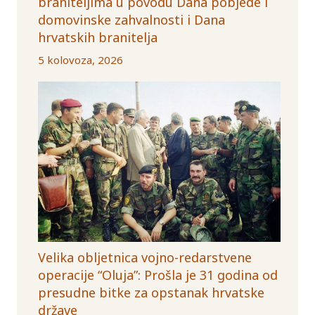
braniteljima u povodu Dana pobjede i
domovinske zahvalnosti i Dana
hrvatskih branitelja
5 kolovoza, 2026
Velika obljetnica vojno-redarstvene
operacije “Oluja”: Prošla je 31 godina od
presudne bitke za opstanak hrvatske
države