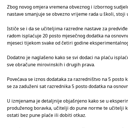
Zbog novog omjera vremena obveznog i izbornog sudjelo
nastave smanjuje se obvezno vrijeme rada u školi, stoji
Ističe se i da se učiteljima razredne nastave za predv
radom isplaćuje 20 posto mjesečnog dodatka na osnovnu 
mjeseci tijekom svake od četiri godine eksperimentalno
Dodatno je naglašeno kako se svi dodaci na plaću isplać
sve obračune mirovinskih i drugih prava.
Povećava se iznos dodataka za razredništvo na 5 posto koj
se za zaduženi sat razrednika 5 posto dodatka na osnov
U izmjenama je detaljnije objašnjeno kako se u eksperi
produženog boravka, učitelji do pune norme te učitelji
ostati bez pune plaće ili dobiti otkaz.