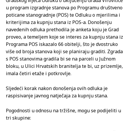
Gradskog vijeća Odluku o uključenju Grada Virovitice
u program izgradnje stanova po Programu društveno
poticane stanogradnje (POS) te Odluku o mjerilima i
kriterijima za kupnju stana iz POS-a. Donošenju
navedenih odluka prethodila je anketa koju je Grad
proveo, a temeljem koje se interes za kupnju stana iz
Programa POS iskazalo 66 obitelji, što je dvostruko
više od broja stanova koji se planiraju graditi. Zgrada
s POS stanovima gradila bi se na parceli u Južnom
bloku, u Ulici Hrvatskih branitelja te bi, uz prizemlje,
imala četiri etaže i potkrovlje.
Sljedeći korak nakon donošenja ovih odluka je
raspisivanje javnog natječaja za kupnju stana.
Pogodnosti u odnosu na tržišne, mogu se podijeliti u
tri skupine: