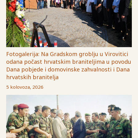
Fotogalerija: Na Gradskom groblju u Virovitici
odana počast hrvatskim braniteljima u povodu
Dana pobjede i domovinske zahvalnosti i Dana
hrvatskih branitelja
5 kolovoza, 2026