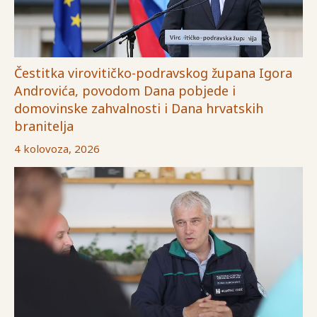
Čestitka virovitičko-podravskog župana Igora
Androvića, povodom Dana pobjede i
domovinske zahvalnosti i Dana hrvatskih
branitelja
4 kolovoza, 2026