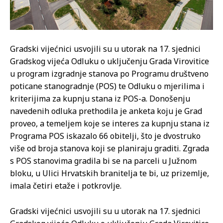
Gradski vijećnici usvojili su u utorak na 17. sjednici
Gradskog vijeća Odluku o uključenju Grada Virovitice
u program izgradnje stanova po Programu društveno
poticane stanogradnje (POS) te Odluku o mjerilima i
kriterijima za kupnju stana iz POS-a. Donošenju
navedenih odluka prethodila je anketa koju je Grad
proveo, a temeljem koje se interes za kupnju stana iz
Programa POS iskazalo 66 obitelji, što je dvostruko
više od broja stanova koji se planiraju graditi. Zgrada
s POS stanovima gradila bi se na parceli u Južnom
bloku, u Ulici Hrvatskih branitelja te bi, uz prizemlje,
imala četiri etaže i potkrovlje.
Gradski vijećnici usvojili su u utorak na 17. sjednici