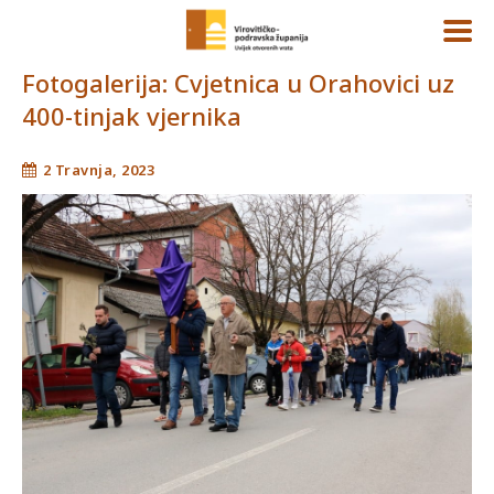
Fotogalerija: Cvjetnica u Orahovici uz
400-tinjak vjernika
2 Travnja, 2023