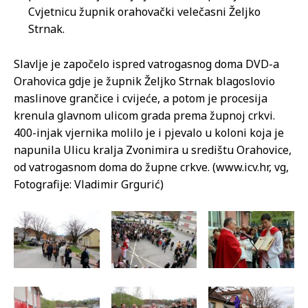
Cvjetnicu župnik orahovački velečasni Željko
Strnak.
Slavlje je započelo ispred vatrogasnog doma DVD-a
Orahovica gdje je župnik Željko Strnak blagoslovio
maslinove grančice i cvijeće, a potom je procesija
krenula glavnom ulicom grada prema župnoj crkvi.
400-injak vjernika molilo je i pjevalo u koloni koja je
napunila Ulicu kralja Zvonimira u središtu Orahovice,
od vatrogasnom doma do župne crkve. (www.icv.hr, vg,
Fotografije: Vladimir Grgurić)