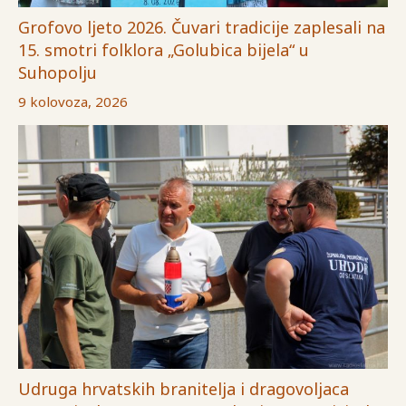
Grofovo ljeto 2026. Čuvari tradicije zaplesali na
15. smotri folklora „Golubica bijela“ u
Suhopolju
9 kolovoza, 2026
Udruga hrvatskih branitelja i dragovoljaca