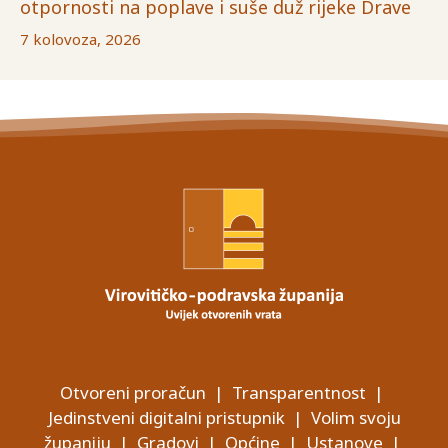
otpornosti na poplave i suše duž rijeke Drave
7 kolovoza, 2026
Otvoreni proračun
|
Transparentnost
|
Jedinstveni digitalni pristupnik
|
Volim svoju
županiju
|
Gradovi
|
Općine
|
Ustanove
|