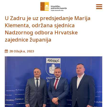
U Zadru je uz predsjedanje Marija
Klementa, održana sjednica
Nadzornog odbora Hrvatske
zajednice županija
28 Ožujka, 2023