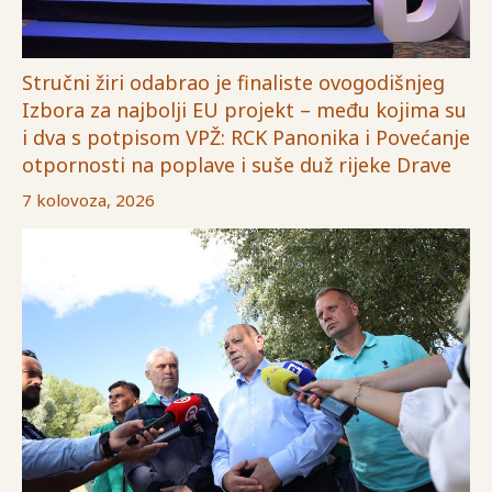
Stručni žiri odabrao je finaliste ovogodišnjeg
Izbora za najbolji EU projekt – među kojima su
i dva s potpisom VPŽ: RCK Panonika i Povećanje
otpornosti na poplave i suše duž rijeke Drave
7 kolovoza, 2026