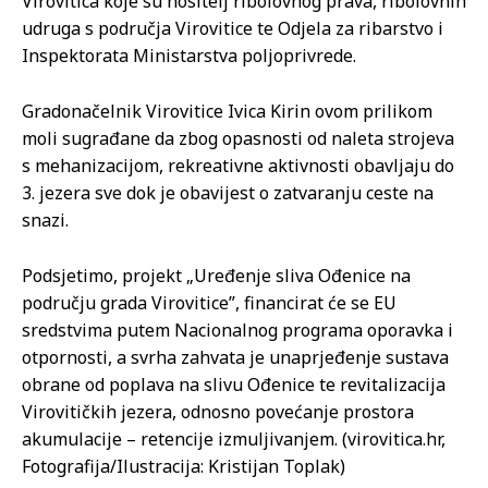
Virovitica koje su nositelj ribolovnog prava, ribolovnih
udruga s područja Virovitice te Odjela za ribarstvo i
Inspektorata Ministarstva poljoprivrede.
Gradonačelnik Virovitice Ivica Kirin ovom prilikom
moli sugrađane da zbog opasnosti od naleta strojeva
s mehanizacijom, rekreativne aktivnosti obavljaju do
3. jezera sve dok je obavijest o zatvaranju ceste na
snazi.
Podsjetimo, projekt „Uređenje sliva Ođenice na
području grada Virovitice”, financirat će se EU
sredstvima putem Nacionalnog programa oporavka i
otpornosti, a svrha zahvata je unaprjeđenje sustava
obrane od poplava na slivu Ođenice te revitalizacija
Virovitičkih jezera, odnosno povećanje prostora
akumulacije – retencije izmuljivanjem. (virovitica.hr,
Fotografija/Ilustracija: Kristijan Toplak)