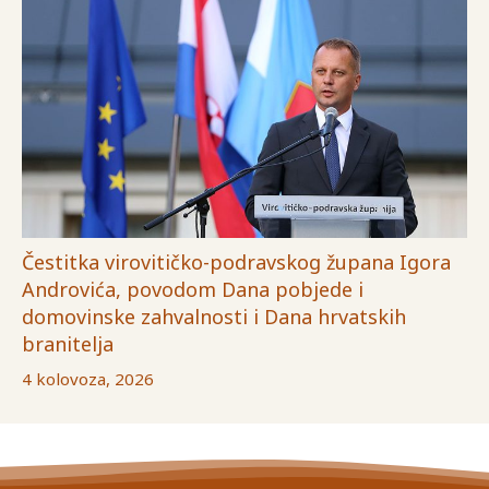
Čestitka virovitičko-podravskog župana Igora
Androvića, povodom Dana pobjede i
domovinske zahvalnosti i Dana hrvatskih
branitelja
4 kolovoza, 2026