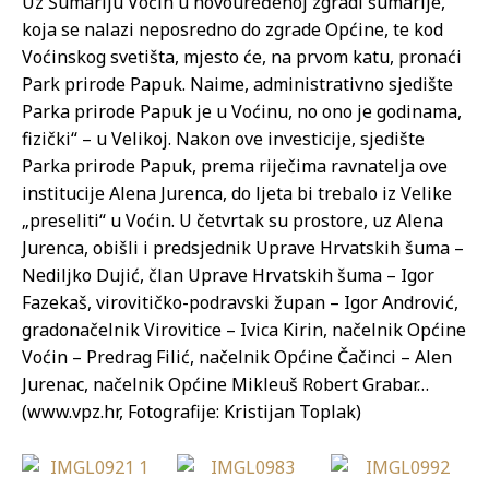
Uz Šumariju Voćin u novouređenoj zgradi šumarije,
koja se nalazi neposredno do zgrade Općine, te kod
Voćinskog svetišta, mjesto će, na prvom katu, pronaći
Park prirode Papuk. Naime, administrativno sjedište
Parka prirode Papuk je u Voćinu, no ono je godinama,
fizički“ – u Velikoj. Nakon ove investicije, sjedište
Parka prirode Papuk, prema riječima ravnatelja ove
institucije Alena Jurenca, do ljeta bi trebalo iz Velike
„preseliti“ u Voćin. U četvrtak su prostore, uz Alena
Jurenca, obišli i predsjednik Uprave Hrvatskih šuma –
Nediljko Dujić, član Uprave Hrvatskih šuma – Igor
Fazekaš, virovitičko-podravski župan – Igor Andrović,
gradonačelnik Virovitice – Ivica Kirin, načelnik Općine
Voćin – Predrag Filić, načelnik Općine Čačinci – Alen
Jurenac, načelnik Općine Mikleuš Robert Grabar…
(www.vpz.hr, Fotografije: Kristijan Toplak)