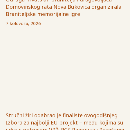
Domovinskog rata Nova Bukovica organizirala
Braniteljske memorijalne igre
7 kolovoza, 2026
Stručni žiri odabrao je finaliste ovogodišnjeg
Izbora za najbolji EU projekt – među kojima su
i dva s potpisom VPŽ: RCK Panonika i Povećanje