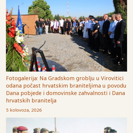
Fotogalerija: Na Gradskom groblju u Virovitici
odana počast hrvatskim braniteljima u povodu
Dana pobjede i domovinske zahvalnosti i Dana
hrvatskih branitelja
5 kolovoza, 2026