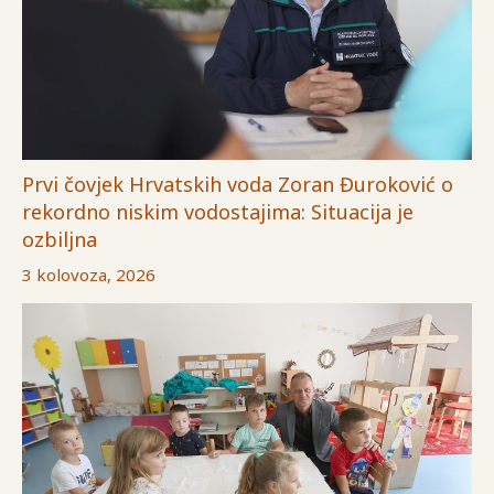
Prvi čovjek Hrvatskih voda Zoran Đuroković o
rekordno niskim vodostajima: Situacija je
ozbiljna
3 kolovoza, 2026