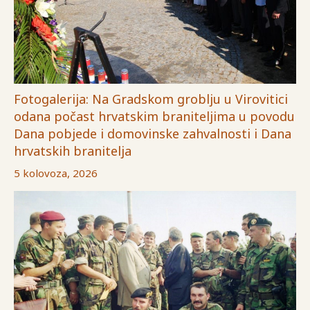
Fotogalerija: Na Gradskom groblju u Virovitici
odana počast hrvatskim braniteljima u povodu
Dana pobjede i domovinske zahvalnosti i Dana
hrvatskih branitelja
5 kolovoza, 2026