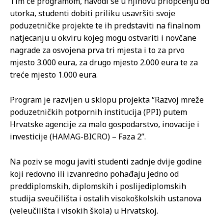
Tim će programom, navodi se u njihovu priopćenju od
utorka, studenti dobiti priliku usavršiti svoje
poduzetničke projekte te ih predstaviti na finalnom
natjecanju u okviru kojeg mogu ostvariti i novčane
nagrade za osvojena prva tri mjesta i to za prvo
mjesto 3.000 eura, za drugo mjesto 2.000 eura te za
treće mjesto 1.000 eura.
Program je razvijen u sklopu projekta “Razvoj mreže
poduzetničkih potpornih institucija (PPI) putem
Hrvatske agencije za malo gospodarstvo, inovacije i
investicije (HAMAG-BICRO) – Faza 2”.
Na poziv se mogu javiti studenti zadnje dvije godine
koji redovno ili izvanredno pohađaju jedno od
preddiplomskih, diplomskih i poslijediplomskih
studija sveučilišta i ostalih visokoškolskih ustanova
(veleučilišta i visokih škola) u Hrvatskoj.