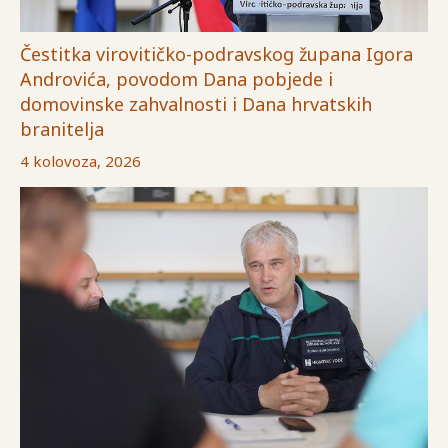
Čestitka virovitičko-podravskog župana Igora
Androvića, povodom Dana pobjede i
domovinske zahvalnosti i Dana hrvatskih
branitelja
4 kolovoza, 2026