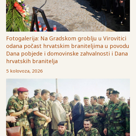
Fotogalerija: Na Gradskom groblju u Virovitici
odana počast hrvatskim braniteljima u povodu
Dana pobjede i domovinske zahvalnosti i Dana
hrvatskih branitelja
5 kolovoza, 2026