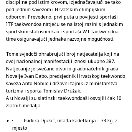
discipline pod istim krovom, izjednačavajući se tako
pod jednim savezom i Hrvatskim olimpijskim
odborom. Prevedeno, prvi puta u povijesti sportaši
ITF taekwondoa natječu se na istoj razini s jednakim
sportskim statusom kao i sportaši WT taekwondoa,
time osiguravajući jednake razvojne mogućnosti.
Tome svjedoči ohrabrujući broj natjecatelja koji na
ovoj nacionalnoj manifestaciji iznosi ukupno 387.
Natjecanje je svečano otvorio gradonačelnik grada
Novalje Ivan Dabo, predsjednik Hrvatskog taekwondo
saveza Anto Nobilo i državni tajnik iz ministarstva
turizma i sporta Tomislav Družak.
A u Novalji su slatinski taekwondoaši osvojili čak 10
zlatnih medalja.
· Isidora Djukić, mlađa kadetkinja – 33 kg, 2.
mjesto