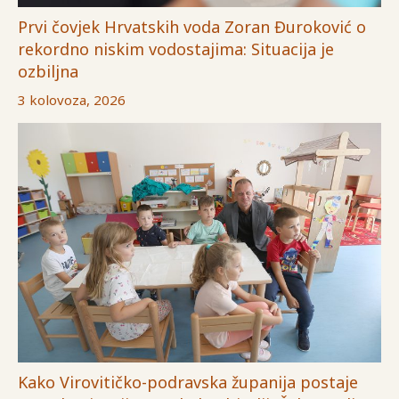
Prvi čovjek Hrvatskih voda Zoran Đuroković o
rekordno niskim vodostajima: Situacija je
ozbiljna
3 kolovoza, 2026
Kako Virovitičko-podravska županija postaje