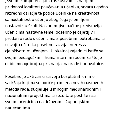
„Svojim kompetencijama, iskustvom i znanjem
pridonosi kvaliteti poučavanja učenika, stvara ugodno
razredno ozračje te potiče učenike na kreativnost i
samostalnost u učenju zbog čega je omiljeni
nastavnik u školi. Na zanimljive načine predstavlja
učenicima nastavne teme, posebno je osjetljiv i
predan u radu s učenicima s posebnim potrebama, a
u svojih učenika posebno razvija interes za
cjeloživotnim učenjem. U lokalnoj zajednici ističe se i
svojim pedagoškim i humanitarnim radom za što je
dobio mnogobrojna priznanja, nagrade i pohvalnice.
Posebno je aktivan u razvoju besplatnih online
sadržaja kojima se potiče primjena novih nastavnih
metoda rada, sudjeluje u mnogim međunarodnim i
nacionalnim projektima, a rezultate postiže i sa
svojim učenicima na državnim i županijskim
natjecanjima.