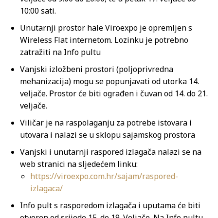
10:00 sati.
Unutarnji prostor hale Viroexpo je opremljen s
Wireless Flat internetom. Lozinku je potrebno
zatražiti na Info pultu
Vanjski izložbeni prostori (poljoprivredna
mehanizacija) mogu se popunjavati od utorka 14.
veljače. Prostor će biti ograđen i čuvan od 14. do 21.
veljače.
Viličar je na raspolaganju za potrebe istovara i
utovara i nalazi se u sklopu sajamskog prostora
Vanjski i unutarnji raspored izlagača nalazi se na
web stranici na sljedećem linku:
https://viroexpo.com.hr/sajam/raspored-
izlagaca/
Info pult s rasporedom izlagača i uputama će biti
otvoren od srijede 15. do 19. Veljače. Na Info pultu