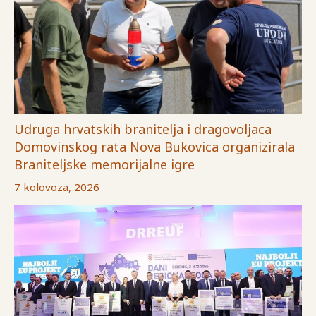
Udruga hrvatskih branitelja i dragovoljaca
Domovinskog rata Nova Bukovica organizirala
Braniteljske memorijalne igre
7 kolovoza, 2026