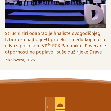
Stručni žiri odabrao je finaliste ovogodišnjeg
Izbora za najbolji EU projekt – među kojima su
i dva s potpisom VPŽ: RCK Panonika i Povećanje
otpornosti na poplave i suše duž rijeke Drave
7 kolovoza, 2026