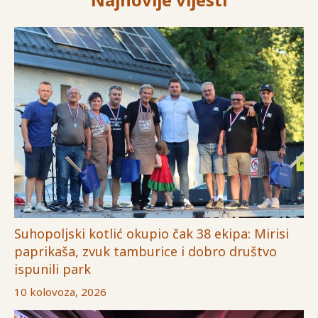
Suhopoljski kotlić okupio čak 38 ekipa: Mirisi
paprikaša, zvuk tamburice i dobro društvo
ispunili park
10 kolovoza, 2026