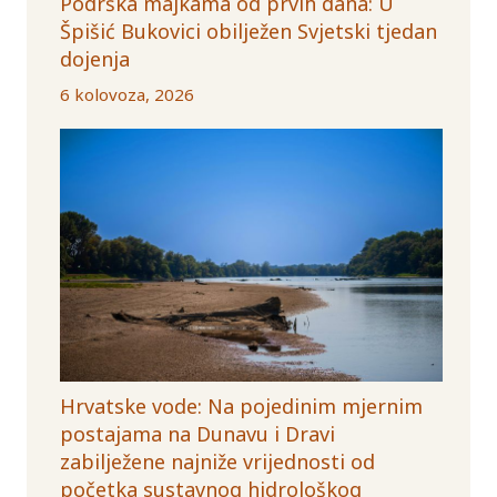
Podrška majkama od prvih dana: U
Špišić Bukovici obilježen Svjetski tjedan
dojenja
6 kolovoza, 2026
Hrvatske vode: Na pojedinim mjernim
postajama na Dunavu i Dravi
zabilježene najniže vrijednosti od
početka sustavnog hidrološkog