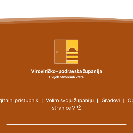
gitalni pristupnik
|
Volim svoju županiju
|
Gradovi
|
Op
stranice VPŽ