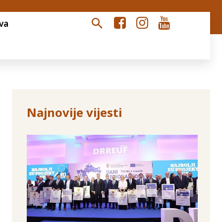
va
Najnovije vijesti