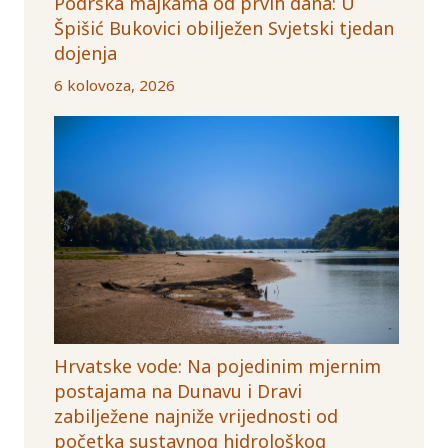
Podrška majkama od prvih dana: U
Špišić Bukovici obilježen Svjetski tjedan
dojenja
6 kolovoza, 2026
Hrvatske vode: Na pojedinim mjernim
postajama na Dunavu i Dravi
zabilježene najniže vrijednosti od
početka sustavnog hidrološkog