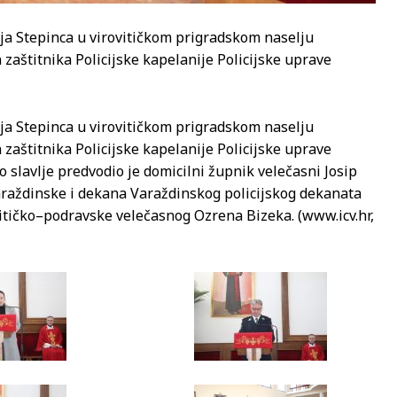
ja Stepinca u virovitičkom prigradskom naselju
aštitnika Policijske kapelanije Policijske uprave
ja Stepinca u virovitičkom prigradskom naselju
aštitnika Policijske kapelanije Policijske uprave
o slavlje predvodio je domicilni župnik velečasni Josip
raždinske i dekana Varaždinskog policijskog dekanata
vitičko–podravske velečasnog Ozrena Bizeka. (www.icv.hr,