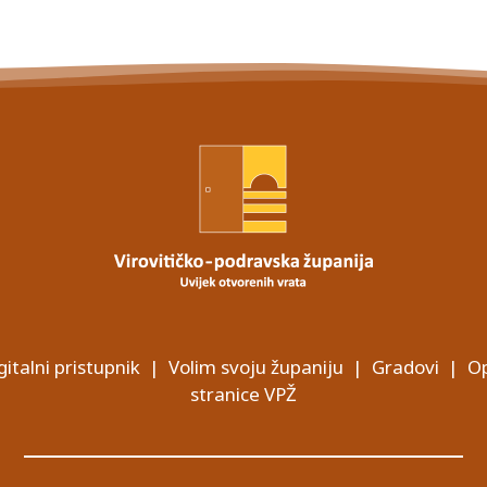
gitalni pristupnik
|
Volim svoju županiju
|
Gradovi
|
Op
stranice VPŽ