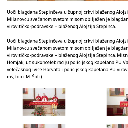
Uoči blagdana Stepinčeva u župnoj crkvi blaženog Alojzi
Milanovcu svečanom svetom misom obilježen je blagdan z
virovitičko-podravske – blaženog Alojzija Stepinca.
Uoči blagdana Stepinčeva u župnoj crkvi blaženog Alojzi
Milanovcu svečanom svetom misom obilježen je blagdan z
virovitičko-podravske – blaženog Alojzija Stepinca. Misn
Homjak, uz sukoncelebraciju policijskog kapelana PU Va
velečasnog Ivice Horvata i policijskog kapelana PU viro
mš; foto: M. Šolc)