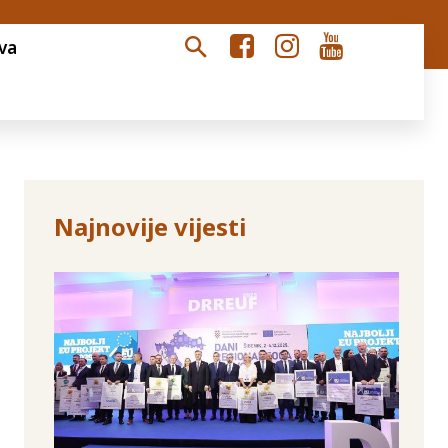
va
Najnovije vijesti