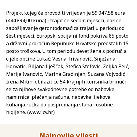
Projekt kojeg će provoditi vrijedan je 59.047,58 eura
(444.894,00 kuna) i trajat će sedam mjeseci, dok će
zapošljavanje gerontodomaćica trajati u periodu od
šest mjeseci. Europski socijalni fond pokriva 85 posto,
a državni proračun Republike Hrvatske preostalih 15
posto troškova. U tom periodu devet žena s područja
cijele općine Lukač: Vesna Trivanović, Snježana
Horvatić, Biljana Lješčak, Štefica Štefović, Željka Peić,
Marija Ivanović, Marina Gradinjan, Suzana Vojvodić i
Irena Mitin, obilazit će 54 krajnjih korisnika brinući
se za njihove svakodnevne potrebe od nabavke
namirnica, plaćanja računa, nabavke lijekova,
kuhanja ručka do pospremanja stana i osobne
higijene. (www.icv.hr)
Najnovije vijesti