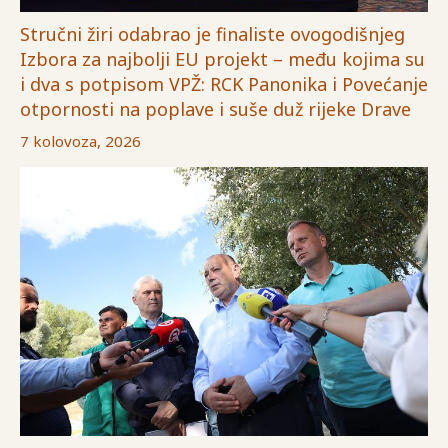
Stručni žiri odabrao je finaliste ovogodišnjeg
Izbora za najbolji EU projekt – među kojima su
i dva s potpisom VPŽ: RCK Panonika i Povećanje
otpornosti na poplave i suše duž rijeke Drave
7 kolovoza, 2026