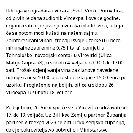
Udruga vinogradara i voćara „Sveti Vinko“ Virovitica,
od prvih je dana sudionik Viroexpa. I ove će godine,
organizirati ocjenjivanje uzoraka mladih vina, a koja
će se potom moći kušati na našem sajmu.
Zainteresirani vinari, trebaju svoje uzorke (tri boce
minimalne zapremine 0,75 litara), donijeti u
Tehnološko inovacijski centar u Virovitici (Ulica
Matije Gupca 78), u subotu 4. veljače od 9.00 do 17.00
sati. Trošak ocjenjivanja vina za članove navedene
udruge iznosi 10.00, a za ostale izlagače 15,00 eura po
uzorku. Proglašenje najboljih, bit će u sklopu 26.
Viroexpa, u subotu 18. veljače.
Podsjetimo, 26. Viroexpo će se u Virovitici održavati od
17. do 19. veljače. Uz BiH kao Zemlju partner, Županija
partner Viroexpa 2023 će biti Ličko-senjska županija,
dok je pokroviteljstvo potvrdilo i Ministarstvo