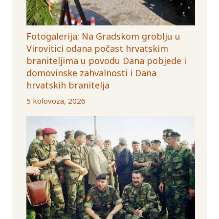
Fotogalerija: Na Gradskom groblju u
Virovitici odana počast hrvatskim
braniteljima u povodu Dana pobjede i
domovinske zahvalnosti i Dana
hrvatskih branitelja
5 kolovoza, 2026