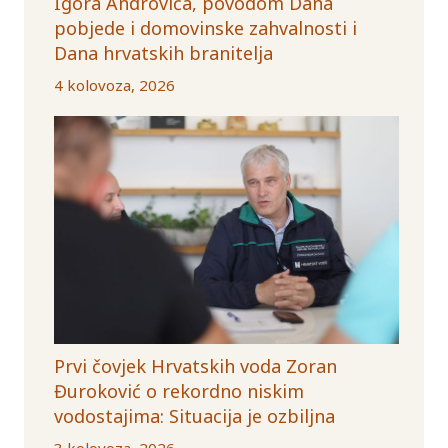
Igora Androvića, povodom Dana
pobjede i domovinske zahvalnosti i
Dana hrvatskih branitelja
4 kolovoza, 2026
Prvi čovjek Hrvatskih voda Zoran
Đuroković o rekordno niskim
vodostajima: Situacija je ozbiljna
3 kolovoza, 2026