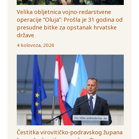
Velika obljetnica vojno-redarstvene
operacije “Oluja”: Prošla je 31 godina od
presudne bitke za opstanak hrvatske
države
4 kolovoza, 2026
Čestitka virovitičko-podravskog župana