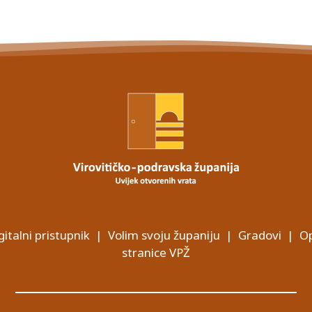
gitalni pristupnik
|
Volim svoju županiju
|
Gradovi
|
Op
stranice VPŽ