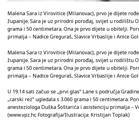
Malena Sara iz Virovitice (Milanovac), prvo je dijete rođ
županije. Sara je uz prirodni porođaj, svijet u rodilištu 
grama i 50 centimetara. Ona je prvo dijete u obitelji. Por
primalja – Nadice Greguraš, Slavice Vrbaslije i Anice Gol
Malena Sara iz Virovitice (Milanovac), prvo je dijete rođ
županije. Sara je uz prirodni porođaj, svijet u rodilištu 
grama i 50 centimetara. Ona je prvo dijete u obitelji. Por
primalja – Nadice Greguraš, Slavice Vrbaslije i Anice Gol
U 19.14 sati začuo se „prvi glas“ Lane s područja Gradine (
„carski rez“ ugledala s 3.060 grama i 50 centimetara. Poro
anesteziologa Duška Šoštarića i asistenciju primalja – 
(www.vpz.hr, Fotografija/Ilustracija: Kristijan Toplak)