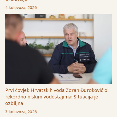
4 kolovoza, 2026
Prvi čovjek Hrvatskih voda Zoran Đuroković o
rekordno niskim vodostajima: Situacija je
ozbiljna
3 kolovoza, 2026