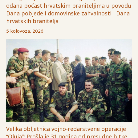
odana počast hrvatskim braniteljima u povodu
Dana pobjede i domovinske zahvalnosti i Dana
hrvatskih branitelja
5 kolovoza, 2026
Velika obljetnica vojno-redarstvene operacije
“Oluja”: Prošla je 31 godina od presudne bitke