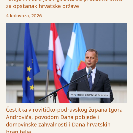
za opstanak hrvatske države
4 kolovoza, 2026
Čestitka virovitičko-podravskog župana Igora
Androvića, povodom Dana pobjede i
domovinske zahvalnosti i Dana hrvatskih
branitelja