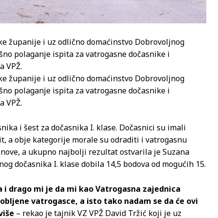
ske županije i uz odlično domaćinstvo Dobrovoljnog
šno polaganje ispita za vatrogasne dočasnike i
la VPŽ.
ske županije i uz odlično domaćinstvo Dobrovoljnog
šno polaganje ispita za vatrogasne dočasnike i
la VPŽ.
nika i šest za dočasnika I. klase. Dočasnici su imali
t, a obje kategorije morale su odraditi i vatrogasnu
činove, a ukupno najbolji rezultat ostvarila je Suzana
nog dočasnika I. klase dobila 14,5 bodova od mogućih 15.
 i drago mi je da mi kao Vatrogasna zajednica
bljene vatrogasce, a isto tako nadam se da će ovi
više
– rekao je tajnik VZ VPŽ David Tržić koji je uz