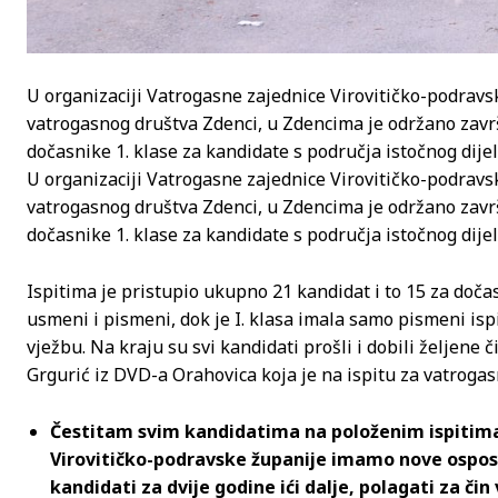
U organizaciji Vatrogasne zajednice Virovitičko-podrav
vatrogasnog društva Zdenci, u Zdencima je održano zavr
dočasnike 1. klase za kandidate s područja istočnog dije
U organizaciji Vatrogasne zajednice Virovitičko-podrav
vatrogasnog društva Zdenci, u Zdencima je održano zavr
dočasnike 1. klase za kandidate s područja istočnog dije
Ispitima je pristupio ukupno 21 kandidat i to 15 za dočas
usmeni i pismeni, dok je I. klasa imala samo pismeni ispi
vježbu. Na kraju su svi kandidati prošli i dobili željene 
Grgurić iz DVD-a Orahovica koja je na ispitu za vatrogas
Čestitam svim kandidatima na položenim ispitima
Virovitičko-podravske županije imamo nove osposo
kandidati za dvije godine ići dalje, polagati za čin 