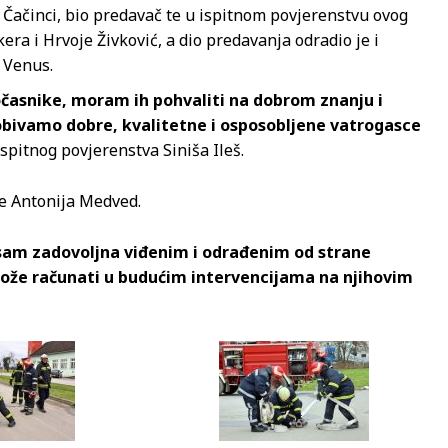
a Čačinci, bio predavač te u ispitnom povjerenstvu ovog
era i Hrvoje Živković, a dio predavanja odradio je i
 Venus.
očasnike, moram ih pohvaliti na dobrom znanju i
 dobivamo dobre, kvalitetne i osposobljene vatrogasce
ispitnog povjerenstva Siniša Ileš.
e Antonija Medved.
a sam zadovoljna viđenim i odrađenim od strane
 može računati u budućim intervencijama na njihovim