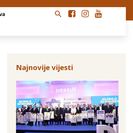
va
Najnovije vijesti