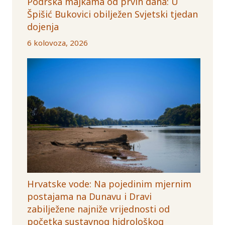
Podrška majkama od prvih dana: U
Špišić Bukovici obilježen Svjetski tjedan
dojenja
6 kolovoza, 2026
Hrvatske vode: Na pojedinim mjernim
postajama na Dunavu i Dravi
zabilježene najniže vrijednosti od
početka sustavnog hidrološkog