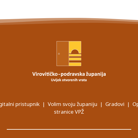
gitalni pristupnik
|
Volim svoju županiju
|
Gradovi
|
Op
stranice VPŽ