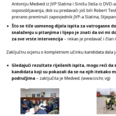
Antoniju Medved iz JVP Slatina i Sinišu Ileša iz DVD-
osposobljavanja, dok su predavači još bili Robert Tesk
prerano preminuli zapovjednik JVP-a Slatina, Stjepan
Što se tiče usmenog dijela ispita za vatrogasne d
snalaženju u pitanjima i lijepo je znati da svi mi
za sve vrste intervencija
– rekao je predavač i član 
Zaključnu ocjenu o kompletnom učinku kandidata dala j
Gledajući rezultate riješenih ispita, mogu reći d
kandidata koji su pokazali da se na njih itekako
područjima
– zaključila je Medved. (www.icv.hr, vg)