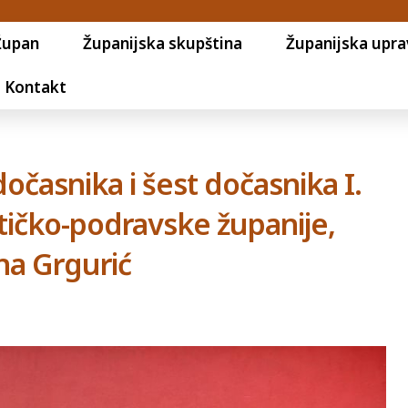
Župan
Županijska skupština
Županijska upra
Kontakt
očasnika i šest dočasnika I.
itičko-podravske županije,
ana Grgurić