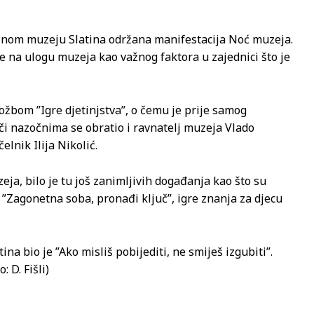
ajnom muzeju Slatina održana manifestacija Noć muzeja.
 na ulogu muzeja kao važnog faktora u zajednici što je
žbom ”Igre djetinjstva”, o čemu je prije samog
eči nazočnima se obratio i ravnatelj muzeja Vlado
lnik Ilija Nikolić.
ja, bilo je tu još zanimljivih događanja kao što su
 ”Zagonetna soba, pronađi ključ”, igre znanja za djecu
 bio je ”Ako misliš pobijediti, ne smiješ izgubiti”.
: D. Fišli)