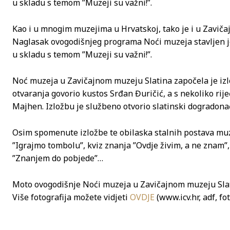
u skladu s temom ”Muzeji su važni!”.
Kao i u mnogim muzejima u Hrvatskoj, tako je i u Zavič
Naglasak ovogodišnjeg programa Noći muzeja stavljen je
u skladu s temom ”Muzeji su važni!”.
Noć muzeja u Zavičajnom muzeju Slatina započela je izlo
otvaranja govorio kustos Srđan Đuričić, a s nekoliko rij
Majhen. Izložbu je službeno otvorio slatinski dogradonače
Osim spomenute izložbe te obilaska stalnih postava muze
”Igrajmo tombolu”, kviz znanja ”Ovdje živim, a ne znam”,
”Znanjem do pobjede”…
Moto ovogodišnje Noći muzeja u Zavičajnom muzeju Slatina
Više fotografija možete vidjeti
OVDJE
(www.icv.hr, adf, foto