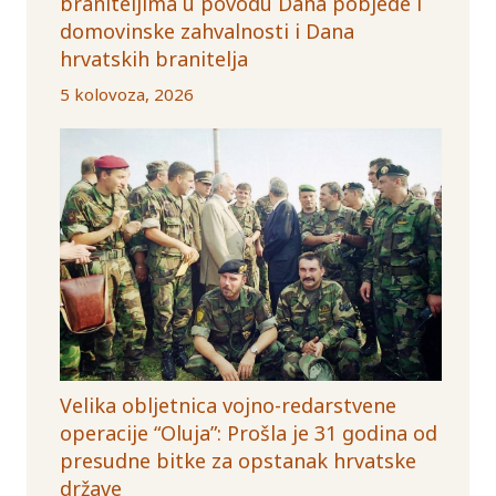
braniteljima u povodu Dana pobjede i
domovinske zahvalnosti i Dana
hrvatskih branitelja
5 kolovoza, 2026
Velika obljetnica vojno-redarstvene
operacije “Oluja”: Prošla je 31 godina od
presudne bitke za opstanak hrvatske
države