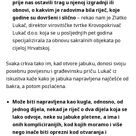
prije nas ostavili trag u njenoj izgradnji ili
obnovi, o kakvim je radovima bila riječ, koje
godine su dovršeni i slično
– rekao nam je Zlatko
Lukač, direktor virovitičke tvrtke Krovopokrivač
Lukač d.o.o. koja se u posljednjih pet godina
specijalizirala za obnovu sakralnih objekata po
cijeloj Hrvatskoj.
Svaka crkva tako im, kad otvore jabuku, donosi svoju
posebnu povijesnu i građevinsku priču. Lukač iz
iskustva kaže kako je jabuka napravljena najčešće od
bakra, a potom pozlaćena.
Može biti napravljena kao kugla, odnosno, od
jednog dijela, nekad je riječ o dva dijela koja se
lako odvoje, neke su jabuke pletene, a ima i
onih kompliciranijih, kod kojih moramo i više
nego inače biti oprezni kod otvaranja i