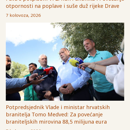
otpornosti na poplave i suše duž rijeke Drave
7 kolovoza, 2026
Potpredsjednik Vlade i ministar hrvatskih
branitelja Tomo Medved: Za povećanje
braniteljskih mirovina 88,5 milijuna eura