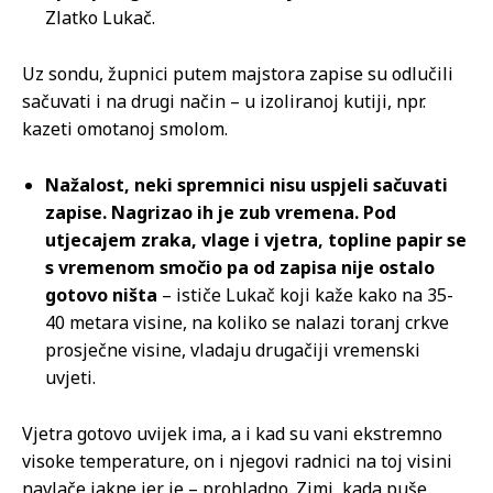
Zlatko Lukač.
Uz sondu, župnici putem majstora zapise su odlučili
sačuvati i na drugi način – u izoliranoj kutiji, npr.
kazeti omotanoj smolom.
Nažalost, neki spremnici nisu uspjeli sačuvati
zapise. Nagrizao ih je zub vremena. Pod
utjecajem zraka, vlage i vjetra, topline papir se
s vremenom smočio pa od zapisa nije ostalo
gotovo ništa
– ističe Lukač koji kaže kako na 35-
40 metara visine, na koliko se nalazi toranj crkve
prosječne visine, vladaju drugačiji vremenski
uvjeti.
Vjetra gotovo uvijek ima, a i kad su vani ekstremno
visoke temperature, on i njegovi radnici na toj visini
navlače jakne jer je – prohladno. Zimi, kada puše