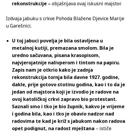
rekonstrukcije –
objašnjava ovaj iskusni majstor.
Izdvaja jabuku s crkve Pohoda Blažene Djevice Marije
u Garešnici.
U toj jabuci povelja je bila ostavljena u
metalnoj kutiji, premazana smolom. Bila je
uredno sačuvana, pisana krasopisom,
najvjerojatnije nalivperom i tintom na papiru.
Zapis nam je otkrio kako je zadnja
rekonstrukcija tornja bila davne 1927. godine,
dakle, prije gotovo stotinu godina, kao i to da je
jedan od majstora koji je izvodio je radove na
ovoj katoličkoj crkvi zapravo bio protestant.
Saznali smo i tko je bio župnik, kakvo je vrijeme
i godina bila, kao i tko je obavio nadzor nad
radovima te kad je križ s jabukom nakon radova
opet podignut, na radost mještana
– ističe