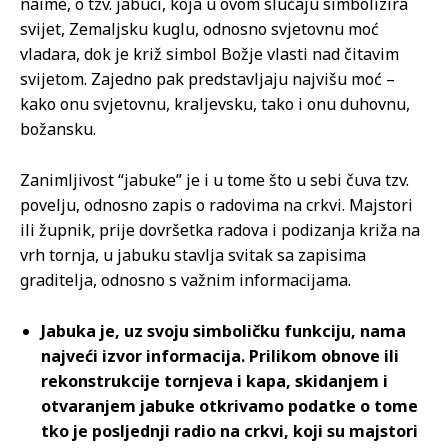
naime, o tzv. jabuci, koja u ovom slučaju simbolizira
svijet, Zemaljsku kuglu, odnosno svjetovnu moć
vladara, dok je križ simbol Božje vlasti nad čitavim
svijetom. Zajedno pak predstavljaju najvišu moć –
kako onu svjetovnu, kraljevsku, tako i onu duhovnu,
božansku.
Zanimljivost “jabuke” je i u tome što u sebi čuva tzv.
povelju, odnosno zapis o radovima na crkvi. Majstori
ili župnik, prije dovršetka radova i podizanja križa na
vrh tornja, u jabuku stavlja svitak sa zapisima
graditelja, odnosno s važnim informacijama.
Jabuka je, uz svoju simboličku funkciju, nama
najveći izvor informacija. Prilikom obnove ili
rekonstrukcije tornjeva i kapa, skidanjem i
otvaranjem jabuke otkrivamo podatke o tome
tko je posljednji radio na crkvi, koji su majstori