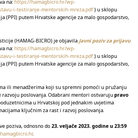
iva na:
https://hamagbicro.hr/wp-
stavu-i-testiranje-mentorskih-mreza.pdf
) u sklopu
ija (PPI) putem Hrvatske agencije za malo gospodarstvo,
esticije (HAMAG-BICRO) je objavila
Javni poziv za prijavu
iva na:
https://hamagbicro.hr/wp-
stavu-i-testiranje-mentorskih-mreza.pdf
) u sklopu
ija (PPI) putem Hrvatske agencije za malo gospodarstvo,
ima ili menadžerima koji su spremni pomoći u pružanju
 razvoju poslovanja. Odabrani mentori ostvaruju
pravo
poduzetnicima u Hrvatskoj pod jednakim uvjetima
acijama ključnim za rast i razvoj poslovanja.
ave poziva, odnosno do
23. veljače 2023. godine u 23:59
hamagbicro.hr
.