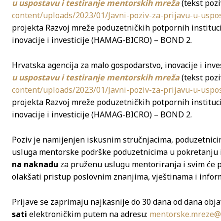
u uspostavu i testiranje mentorskih mreža
(tekst poz
content/uploads/2023/01/Javni-poziv-za-prijavu-u-uspo
projekta Razvoj mreže poduzetničkih potpornih instituc
inovacije i investicije (HAMAG-BICRO) – BOND 2.
Hrvatska agencija za malo gospodarstvo, inovacije i inv
u uspostavu i testiranje mentorskih mreža
(tekst poz
content/uploads/2023/01/Javni-poziv-za-prijavu-u-uspo
projekta Razvoj mreže poduzetničkih potpornih instituc
inovacije i investicije (HAMAG-BICRO) – BOND 2.
Poziv je namijenjen iskusnim stručnjacima, poduzetnic
usluga mentorske podrške poduzetnicima u pokretanju i
na naknadu
za pruženu uslugu mentoriranja i svim će 
olakšati pristup poslovnim znanjima, vještinama i inform
Prijave se zaprimaju najkasnije do 30 dana od dana obj
sati
elektroničkim putem na adresu:
mentorske.mreze@