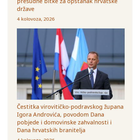
presudne bitke za opstanak hrvatske
države
4 kolovoza, 2026
Čestitka virovitičko-podravskog župana
Igora Androvića, povodom Dana
pobjede i domovinske zahvalnosti i
Dana hrvatskih branitelja
4 kolovoza, 2026