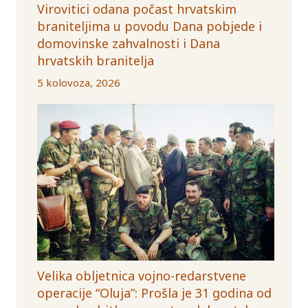
Virovitici odana počast hrvatskim
braniteljima u povodu Dana pobjede i
domovinske zahvalnosti i Dana
hrvatskih branitelja
5 kolovoza, 2026
Velika obljetnica vojno-redarstvene
operacije “Oluja”: Prošla je 31 godina od