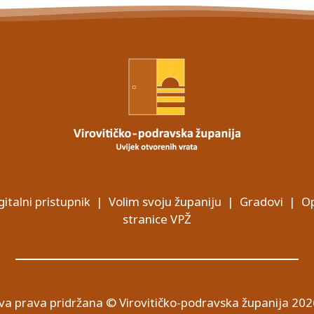
gitalni pristupnik
|
Volim svoju županiju
|
Gradovi
|
Op
stranice VPŽ
va prava pridržana © Virovitičko-podravska županija 202