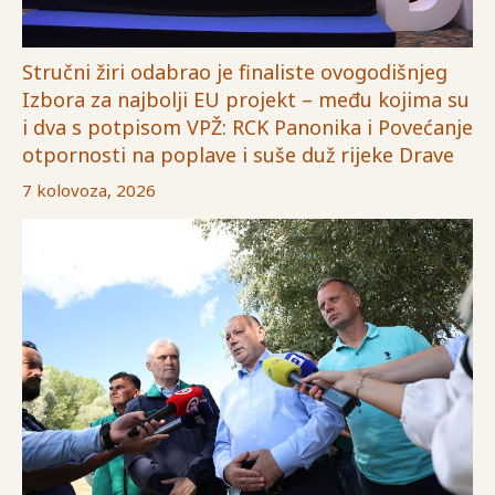
Stručni žiri odabrao je finaliste ovogodišnjeg
Izbora za najbolji EU projekt – među kojima su
i dva s potpisom VPŽ: RCK Panonika i Povećanje
otpornosti na poplave i suše duž rijeke Drave
7 kolovoza, 2026