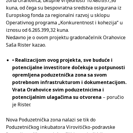
zona Orahovica, ukupne vrijednosti 10.480.657,56
kuna, od čega su bespovratna sredstva osigurana iz
Europskog fonda za regionalni razvoj u sklopu
Operativnog programa „Konkurentnost i kohezija“ u
iznosu od 6.265.399,32 kuna.
Nedavno je o ovom projektu gradonačelnik Orahovice
Saša Rister kazao.
• Realizacijom ovog projekta, sve buduće i
potencijalne investitore dočekuje u potpunosti
opremljena poduzetnička zona sa svom
potrebnom infrastrukturom i dokumentacijom.
Vrata Orahovice svim poduzetnicima i
potencijalnim ulagačima su otvorena
– poručio
je Rister.
Nova Poduzetnička zona nalazi se tik do
Poduzetničkog inkubatora Virovitičko-podravske