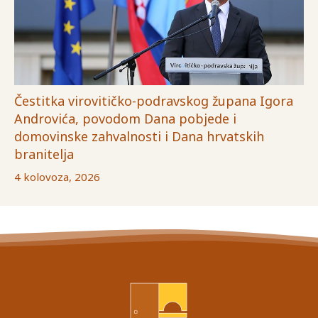
Čestitka virovitičko-podravskog župana Igora
Androvića, povodom Dana pobjede i
domovinske zahvalnosti i Dana hrvatskih
branitelja
4 kolovoza, 2026