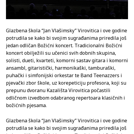
Glazbena škola “Jan Vlašimsky” Virovitica i ove godine
potrudila se kako bi svojim sugrađanima priredila još
jedan odličan Božićni koncert. Tradicionalni Božićni
koncert obilježili su učenici svih dobnih skupina,
solisti, dueti, kvarteti, komorni sastav gitara i komorni
ansambl, gitaristički, harmonikaški, tamburaški,
puhački i simfonijski orkestar te Band Teenazzers i
pjevački zbor škole, uz korepeticiju profesora, koji su
prepunu dvoranu Kazališta Virovitica počastili
odličnom izvedbom odabranog repertoara klasičnih i
božićnih pjesama.
Glazbena škola “Jan Vlašimsky” Virovitica i ove godine
potrudila se kako bi svojim sugrađanima priredila još