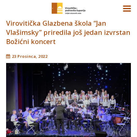
Virovitička Glazbena škola “Jan
Vlašimsky” priredila još jedan izvrstan
Božićni koncert
23 Prosinca, 2022