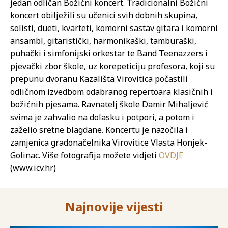
jedan odličan Božićni koncert. Tradicionalni Božićni
koncert obilježili su učenici svih dobnih skupina,
solisti, dueti, kvarteti, komorni sastav gitara i komorni
ansambl, gitaristički, harmonikaški, tamburaški,
puhački i simfonijski orkestar te Band Teenazzers i
pjevački zbor škole, uz korepeticiju profesora, koji su
prepunu dvoranu Kazališta Virovitica počastili
odličnom izvedbom odabranog repertoara klasičnih i
božićnih pjesama. Ravnatelj škole Damir Mihaljević
svima je zahvalio na dolasku i potpori, a potom i
zaželio sretne blagdane. Koncertu je nazočila i
zamjenica gradonačelnika Virovitice Vlasta Honjek-
Golinac. Više fotografija možete vidjeti
OVDJE
(www.icv.hr)
Najnovije vijesti