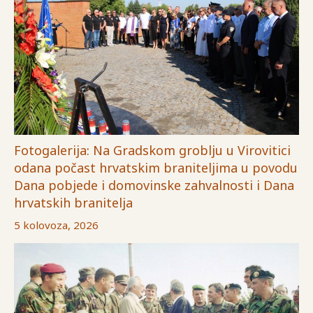
Fotogalerija: Na Gradskom groblju u Virovitici
odana počast hrvatskim braniteljima u povodu
Dana pobjede i domovinske zahvalnosti i Dana
hrvatskih branitelja
5 kolovoza, 2026