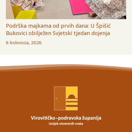
Podrška majkama od prvih dana: U Špišić
Bukovici obilježen Svjetski tjedan dojenja
6 kolovoza, 2026